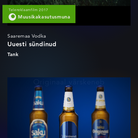
Telereklaamfilm 2017
Muusikakasutusmuna
Saaremaa Vodka
Uuesti sündinud
Tank
Originaal värskeneb