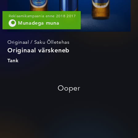
Reklaamikampaania enne 2018 2017
Munadega muna
Originaal / Saku Õlletehas
Originaal värskeneb
Tank
Ooper