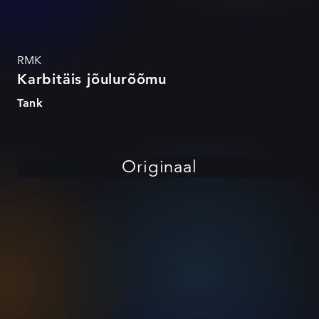
RMK
Karbitäis jõulurõõmu
Tank
Originaal