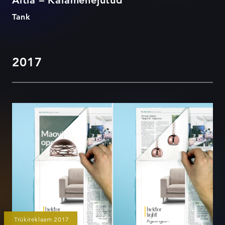
Altia Eesti
Altia – Kalamehejutud
Tank
2017
Lambisalongi demo