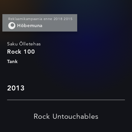
Reklaamikampaania enne 2018 2015
Hõbemuna
Saku Õlletehas
Rock 100
Tank
2013