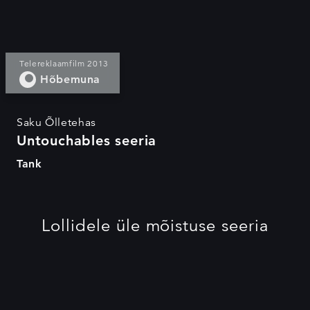
Telereklaamfilm 2013
Hõbemuna
Saku Õlletehas
Untouchables seeria
Tank
Lollidele üle mõistuse seeria