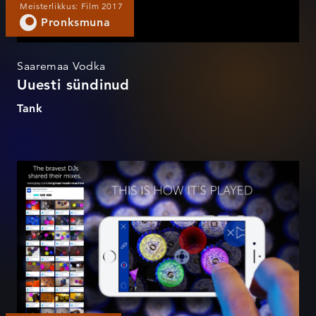
Meisterlikkus: Film 2017
Pronksmuna
Saaremaa Vodka
Uuesti sündinud
Tank
Mash Machine