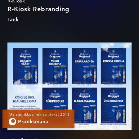
R-Kiosk
R-Kiosk Rebranding
Tank
Saku – Kõigile üks, igaühele
oma
Meisterlikkus: reklaamtekst 2018
Pronksmuna