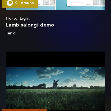
Trükireklaam 2017
Kuldmuna
Hektor Light
Lambisalongi demo
Tank
Uuesti sündinud