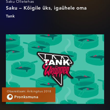
Saku Õlletehas
Saku – Kõigile üks, igaühele oma
Tank
Tank Wräpper
Otsereklaam: Ärikingitus 2018
Pronksmuna