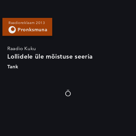
Raadioreklaam 2013
Pronksmuna
Raadio Kuku
Lollidele üle mõistuse seeria
Tank
Õ