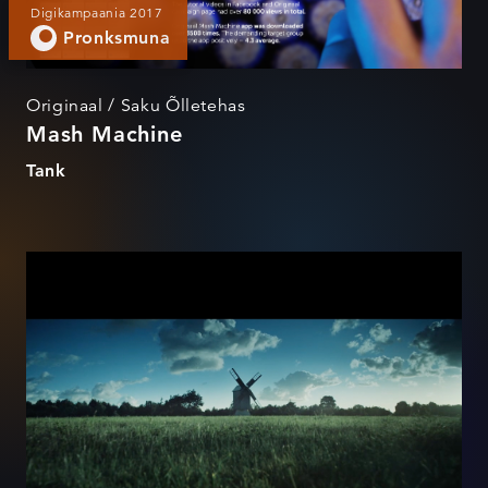
Digikampaania 2017
Pronksmuna
Originaal / Saku Õlletehas
Mash Machine
Tank
Uuesti sündinud