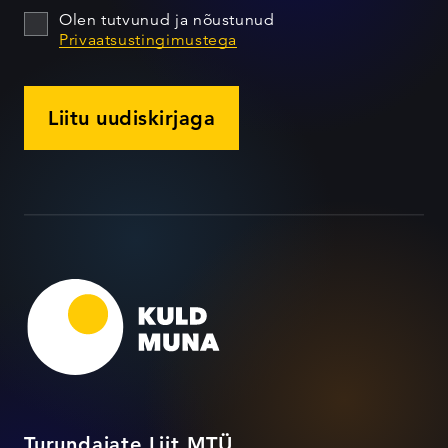
Olen tutvunud ja nõustunud
Privaatsustingimustega
Liitu uudiskirjaga
Turundajate Liit MTÜ