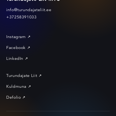
info@turundajateliit.ee
+37258391033
Instagram
Facebook
LinkedIn
Turundajate Liit
Kuldmuna
Defolio