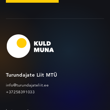
Turundajate Liit MTÜ
info@turundajateliit.ee
+37258391033