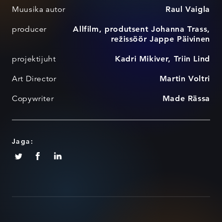
Muusika autor
Raul Vaigla
producer
Allfilm, produtsent Johanna Trass,
režissöör Jappe Päivinen
projektijuht
Kadri Mikiver, Triin Lind
Art Director
Martin Voltri
Copywriter
Made Rässa
Jaga: