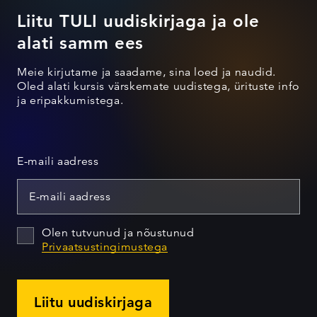
Liitu TULI uudiskirjaga ja ole
alati samm ees
Meie kirjutame ja saadame, sina loed ja naudid.
Oled alati kursis värskemate uudistega, ürituste info
ja eripakkumistega.
E-maili aadress
Olen tutvunud ja nõustunud
Privaatsustingimustega
Liitu uudiskirjaga