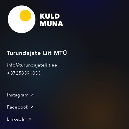
Turundajate Liit MTÜ
info@turundajateliit.ee
+37258391033
Instagram
Facebook
LinkedIn