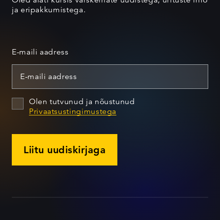
Oled alati kursis värskemate uudistega, ürituste info
ja eripakkumistega.
E-maili aadress
Olen tutvunud ja nõustunud
Privaatsustingimustega
Liitu uudiskirjaga