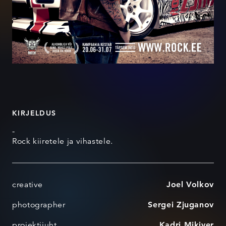
KIRJELDUS
-
Rock kiiretele ja vihastele.
creative
Joel Volkov
photographer
Sergei Zjuganov
projektijuht
Kadri Mikiver