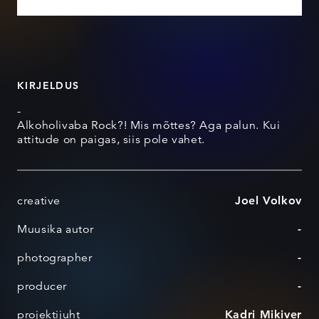
KIRJELDUS
-
Alkoholivaba Rock?! Mis mõttes? Aga palun. Kui
attitude on paigas, siis pole vahet.
creative
Joel Volkov
Muusika autor
-
photographer
-
producer
-
projektijuht
Kadri Mikiver