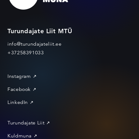
Turundajate Liit MTÜ
info@turundajateliit.ee
+37258391033
Instagram
Facebook
LinkedIn
Turundajate Liit
Kuldmuna