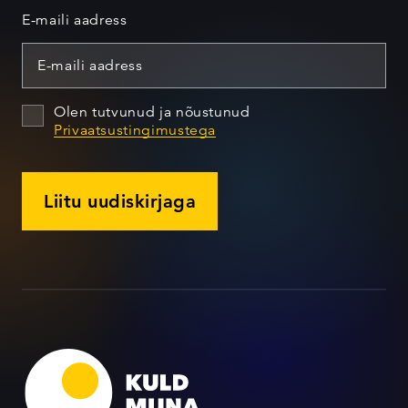
E-maili aadress
Olen tutvunud ja nõustunud
Privaatsustingimustega
Liitu uudiskirjaga