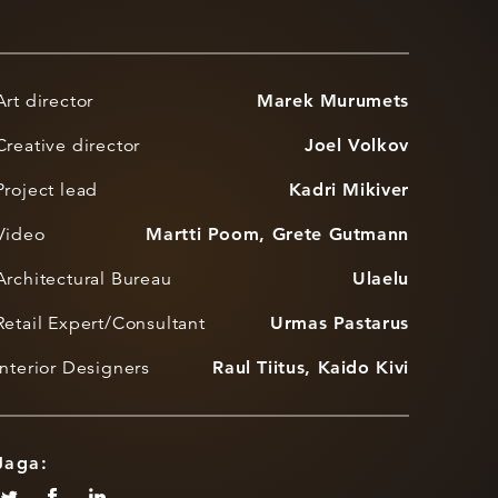
Art director
Marek Murumets
Creative director
Joel Volkov
Project lead
Kadri Mikiver
Video
Martti Poom, Grete Gutmann
Architectural Bureau
Ulaelu
Retail Expert/Consultant
Urmas Pastarus
Interior Designers
Raul Tiitus, Kaido Kivi
Jaga: