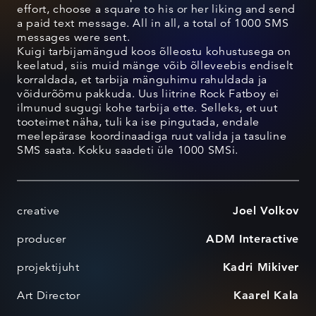
effort, choose a square to his or her liking and send
a paid text message. All in all, a total of 1000 SMS
messages were sent.
Kuigi tarbijamängud koos õlleostu kohustusega on
keelatud, siis muid mänge võib õlleveebis endiselt
korraldada, et tarbija mänguhimu rahuldada ja
võidurõõmu pakkuda. Uus liitrine Rock Fatboy ei
ilmunud sugugi kohe tarbija ette. Selleks, et uut
tooteimet näha, tuli ka ise pingutada, endale
meelepärase koordinaadiga ruut valida ja tasuline
SMS saata. Kokku saadeti üle 1000 SMSi.
creative
Joel Volkov
producer
ADM Interactive
projektijuht
Kadri Mikiver
Art Director
Kaarel Kala