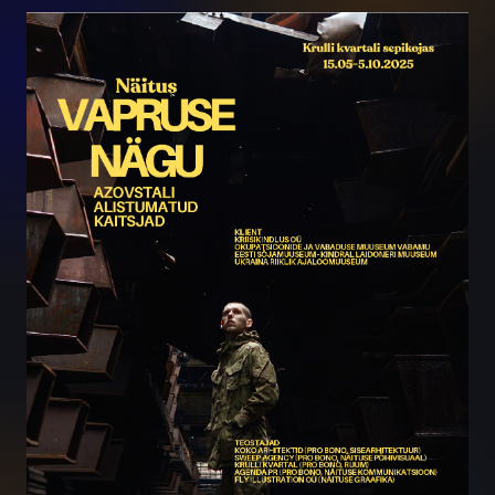
"The Face of Bravery. The
Undefeated Defenders of
Azovstal"