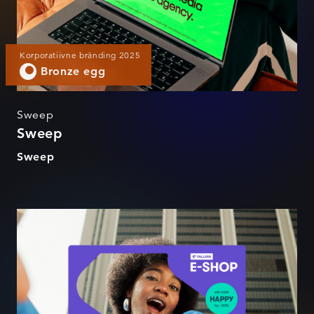
Korporatiivne bränding 2025
Bronze egg
Sweep
Sweep
Sweep
Tallink E-SHOP