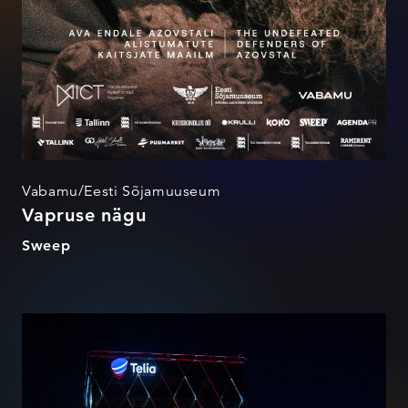
Vabamu/Eesti Sõjamuuseum
Vapruse nägu
Sweep
Netflix on Telias