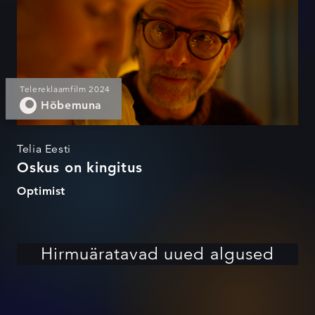
Telereklaamfilm 2024
Hõbemuna
Telia Eesti
Oskus on kingitus
Optimist
Hirmuäratavad uued algused