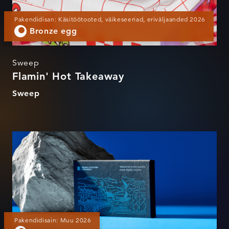
Pakendidisan: Käsitöötooted, väikeseeriad, eriväljaanded 2026
Bronze egg
Sweep
Flamin' Hot Takeaway
Sweep
e-Residency card kit
Pakendidisain: Muu 2026