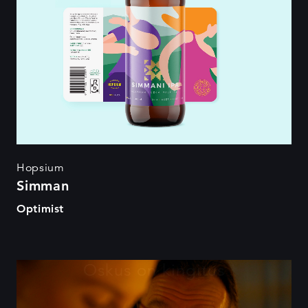
Hopsium
Simman
Optimist
Oskus on kingitus