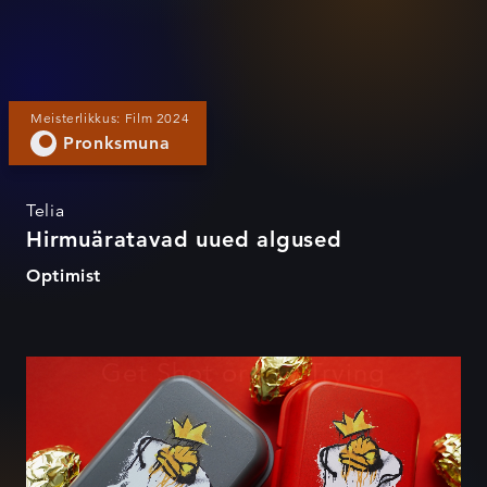
Meisterlikkus: Film 2024
Pronksmuna
Telia
Hirmuäratavad uued algused
Optimist
Get Shot or Die Trying