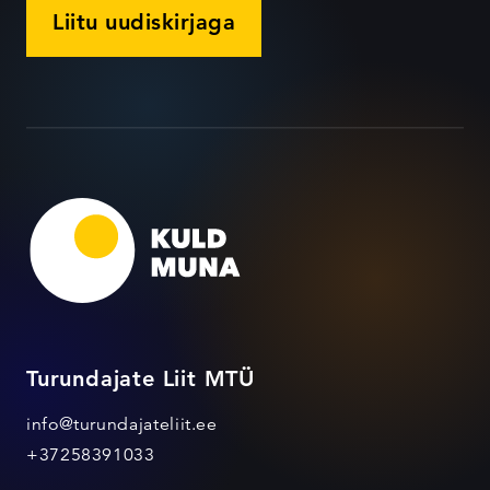
Liitu uudiskirjaga
Turundajate Liit MTÜ
info@turundajateliit.ee
+37258391033