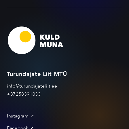
Turundajate Liit MTÜ
info@turundajateliit.ee
+37258391033
Instagram
Facebook