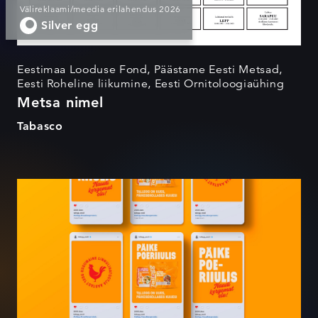
Välireklaami/meedia erilahendus 2026
Silver egg
Eestimaa Looduse Fond, Päästame Eesti Metsad,
Eesti Roheline liikumine, Eesti Ornitoloogiaühing
Metsa nimel
Tabasco
Talleggi päikesekollne
rebränding