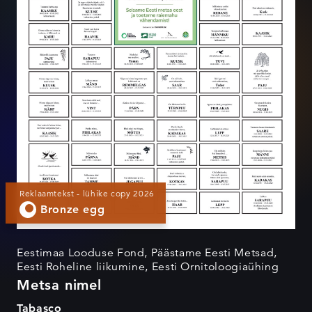
Reklaamtekst - lühike copy 2026
Bronze egg
Eestimaa Looduse Fond, Päästame Eesti Metsad,
Eesti Roheline liikumine, Eesti Ornitoloogiaühing
Metsa nimel
Tabasco