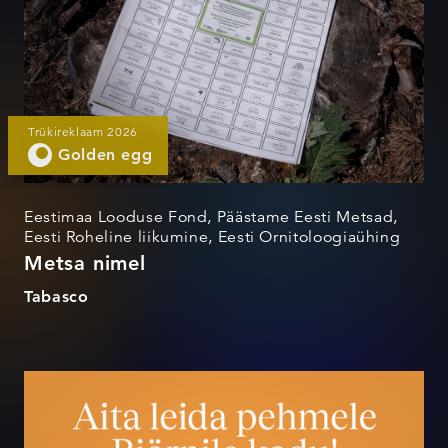
Trükireklaam 2026
Golden egg
Eestimaa Looduse Fond, Päästame Eesti Metsad,
Eesti Roheline liikumine, Eesti Ornitoloogiaühing
Metsa nimel
Tabasco
Jõuluks koju