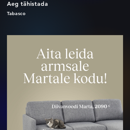
Aeg tähistada
Tabasco
Jõuluks koju