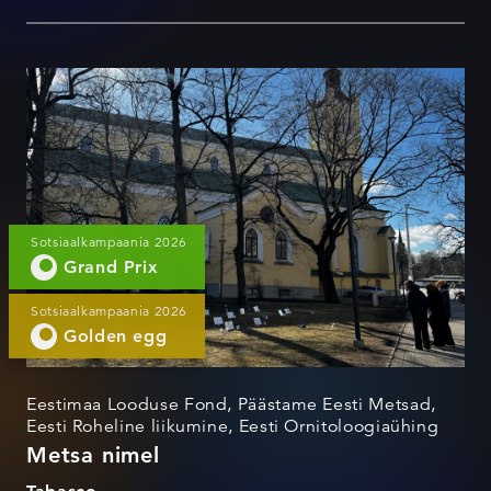
Metsa nimel
Sotsiaalkampaania 2026
Grand Prix
Sotsiaalkampaania 2026
Golden egg
Eestimaa Looduse Fond, Päästame Eesti Metsad,
Eesti Roheline liikumine, Eesti Ornitoloogiaühing
Metsa nimel