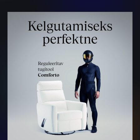
Tugitoolispordi suurtoetaja