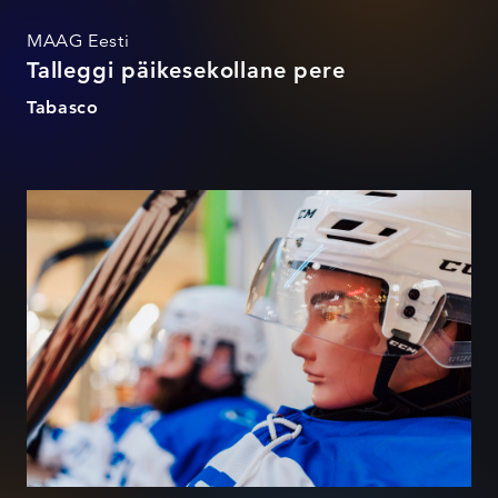
MAAG Eesti
Talleggi päikesekollane pere
Tabasco
Tugitoolispordi suurtoetaja