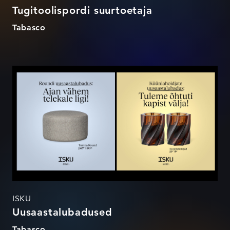
Tugitoolispordi suurtoetaja
Tabasco
Uusaastalubadused
ISKU
Uusaastalubadused
Tabasco