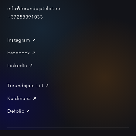
info@turundajateliit.ee
+37258391033
Instagram
Facebook
LinkedIn
Turundajate Liit
Kuldmuna
Defolio
Privacy policy and Cookies