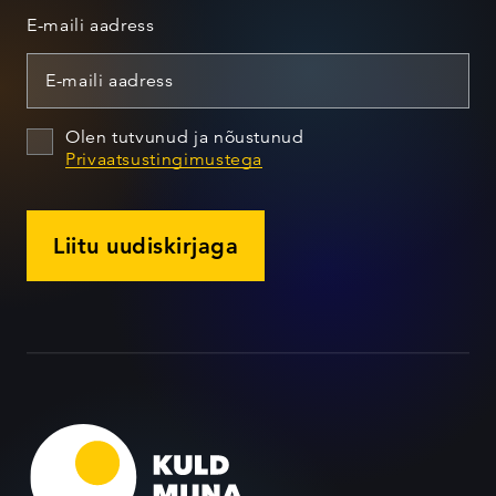
E-maili aadress
Olen tutvunud ja nõustunud
Privaatsustingimustega
Liitu uudiskirjaga