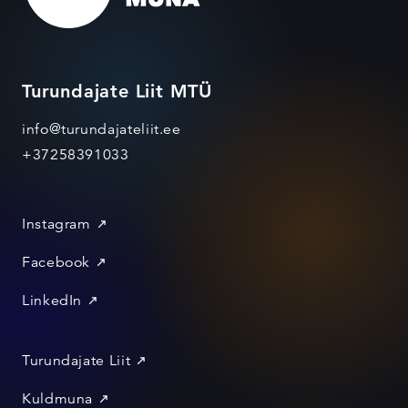
Turundajate Liit MTÜ
info@turundajateliit.ee
+37258391033
Instagram
Facebook
LinkedIn
Turundajate Liit
Kuldmuna