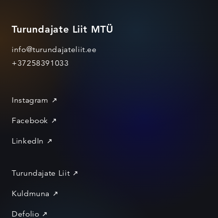
Turundajate Liit MTÜ
info@turundajateliit.ee
+37258391033
Instagram
Facebook
LinkedIn
Turundajate Liit
Kuldmuna
Defolio