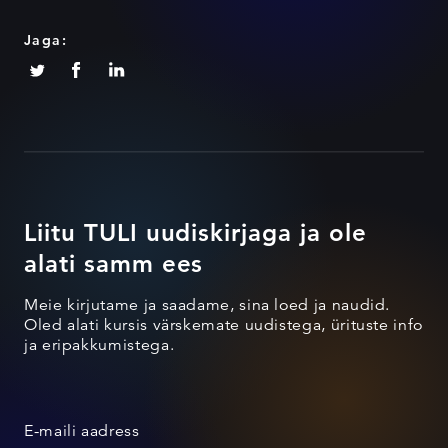
Jaga:
Liitu TULI uudiskirjaga ja ole
alati samm ees
Meie kirjutame ja saadame, sina loed ja naudid.
Oled alati kursis värskemate uudistega, ürituste info
ja eripakkumistega.
E-maili aadress