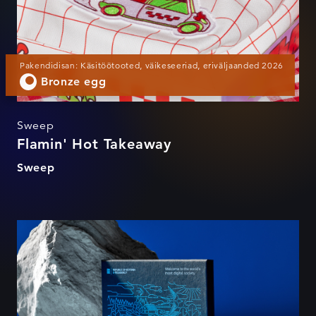
Pakendidisan: Käsitöötooted, väikeseeriad, eriväljaanded 2026
Bronze egg
Sweep
Flamin' Hot Takeaway
Sweep
e-Residency card kit