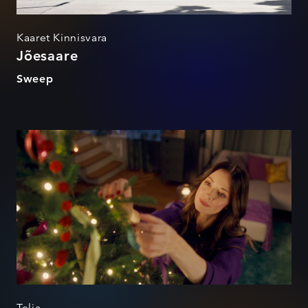
Kaaret Kinnisvara
Jõesaare
Sweep
Telia x Ines
Telia