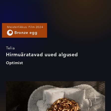
Meisterlikkus: Film 2024
Bronze egg
Telia
Hirmuäratavad uued algused
Optimist
The Creative Climax