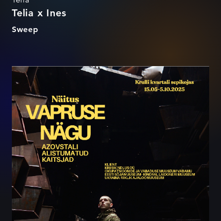
Telia x Ines
Sweep
"The Face of Bravery. The
Undefeated Defenders of
Azovstal"