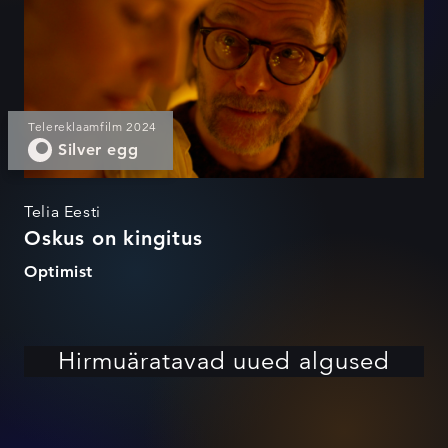
Telereklaamfilm 2024
Silver egg
Telia Eesti
Oskus on kingitus
Optimist
Hirmuäratavad uued algused