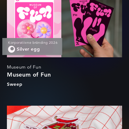
Korporatiivne bränding 2026
Silver egg
Museum of Fun
Museum of Fun
Sweep
Flamin' Hot Takeaway