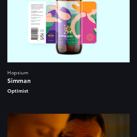
Hopsium
Simman
Optimist
Oskus on kingitus