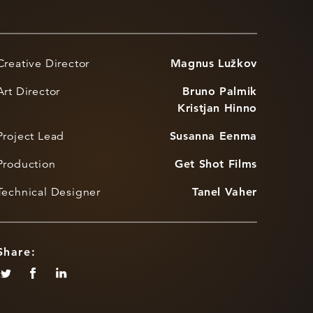
Creative Director
Magnus Lužkov
Art Director
Bruno Palmik
Kristjan Hinno
Project Lead
Susanna Eenma
Production
Get Shot Films
Technical Designer
Tanel Vaher
Share: