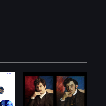
Viru Keskus
Laikmaa