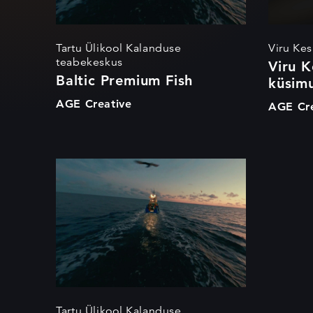
Tartu Ülikool Kalanduse
Viru Ke
teabekeskus
Viru K
Baltic Premium Fish
küsim
AGE Creative
AGE Cre
Baltic Premium
Fish
Tartu Ülikool Kalanduse