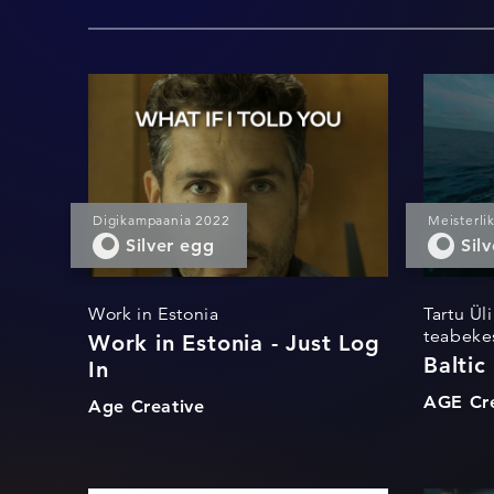
Work in Estonia -
Bal
Just Log In
Fis
Digikampaania 2022
Meisterli
Silver egg
Sil
Work in Estonia
Tartu Ül
teabeke
Work in Estonia - Just Log
Baltic
In
AGE Cre
Age Creative