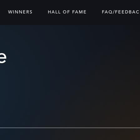
WINNERS
HALL OF FAME
FAQ/FEEDBAC
e
TikTok
undlik
5
turundus)
 2022