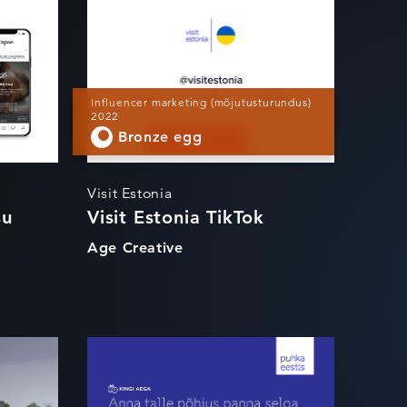
lik
Visit Estonia
TikTok
Influencer marketing (mõjutusturundus)
2022
Bronze egg
Visit Estonia
su
Visit Estonia TikTok
Age Creative
 -
Puhka Eestis -
Kingi Aega