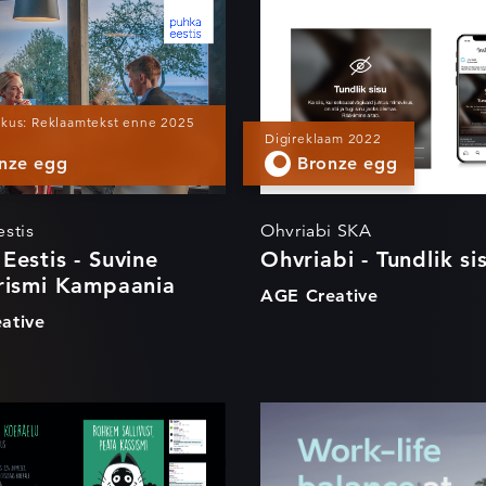
ka Eestis -
Ohvriabi - Tund
ine Siseturismi
sisu
mpaania
kkus: Reklaamtekst enne 2025
Digireklaam 2022
nze egg
Bronze egg
stis
Ohvriabi SKA
Eestis - Suvine
Ohvriabi - Tundlik si
urismi Kampaania
AGE Creative
ative
s nädalat
Work in Estonia
raelu
2: Just Log In