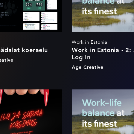
Work in Estonia
ädalat koeraelu
Work in Estonia - 2: 
Log In
ative
Age Creative
u Keskus - Ilu ja
Work in Estonia
ma küsimus
Just Log In