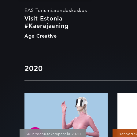
EAS Turismiarenduskeskus
Visit Estonia
#Kaerajaaning
Age Creative
2020
Viru Keskuse
Ees
viruaalne mood
brä
Ins
Suur teenusekampaania 2020
Bännerre