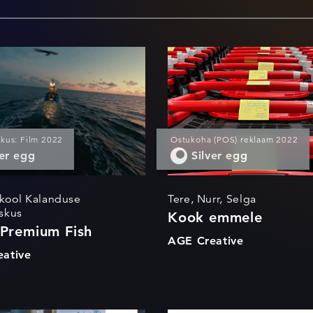
tic Premium
Kook emmel
h
kkus: Film 2022
Ostukoha (POS) reklaam 2022
ver egg
Silver egg
ikool Kalanduse
Tere, Nurr, Selga
skus
Kook emmele
 Premium Fish
AGE Creative
ative