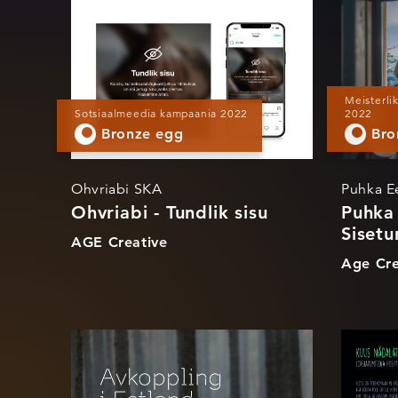
Ohvriabi - Tundlik
Puh
sisu
Suv
Ka
Meisterli
Sotsiaalmeedia kampaania 2022
2022
Bronze egg
Bro
Ohvriabi SKA
Puhka Ee
Ohvriabi - Tundlik sisu
Puhka 
Siset
AGE Creative
Age Cre
Visit Estonia -
Kuu
Spaflix
koe