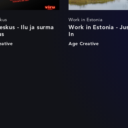
skus
Work in Estonia
eskus - Ilu ja surma
Work in Estonia - Ju
us
In
ative
Age Creative