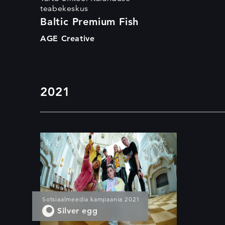
teabekeskus
Baltic Premium Fish
AGE Creative
2021
Visit Estonia
#Kaerajaaning
Sotsiaalmeedia kampaania 2021
Silver egg