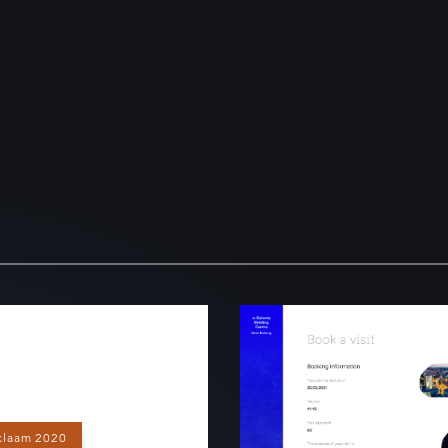
ti esimene
e-Eesti
nditud
Esitluskeskuse
tagrami filter
CRM
klaam 2020