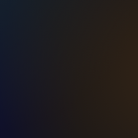
tud
k
k sisu