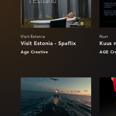
Visit Estonia
Nurr
Visit Estonia - Spaflix
Kuus n
Age Creative
AGE Cre
Baltic Premium
Vir
Fish
sur