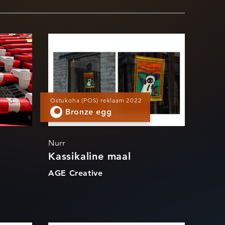
e
Kassikaline maal
Ostukoha (POS) reklaam 2022
Bronze egg
Nurr
Kassikaline maal
AGE Creative