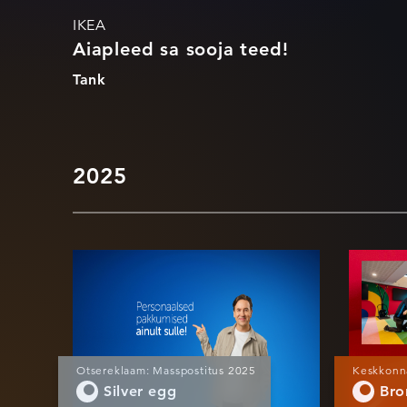
IKEA
Aiapleed sa sooja teed!
Tank
2025
Personaalne video
Spo
personaalsete
vär
pakkumistega
Otsereklaam: Masspostitus 2025
Keskkonn
Silver egg
Bro