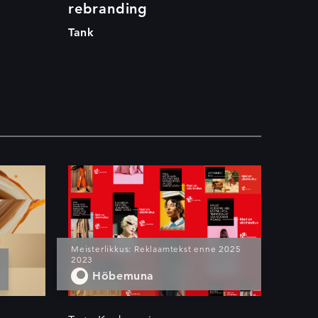
rebranding
Tank
Kõnetused Tartust
Meisterlikkus: Reklaamtekst enne 2025
2023
Hõbemuna