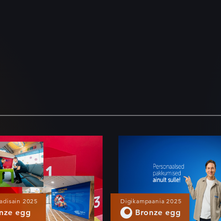
rdipealinna
Personaalne vi
av
personaalsete
pakkumistega
adisain 2025
Digikampaania 2025
nze egg
Bronze egg