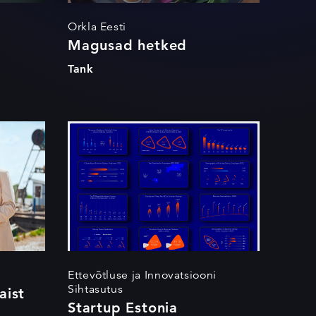
Orkla Eesti
Magusad hetked
Tank
Startup Estonia
rebranding
Ettevõtluse ja Innovatsiooni
Sihtasutus
aist
Startup Estonia