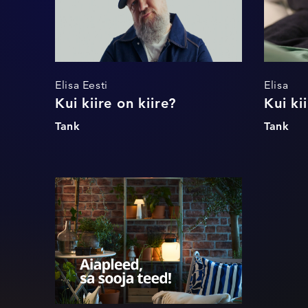
Elisa Eesti
Elisa
Kui kiire on kiire?
Kui ki
Tank
Tank
Aiapleed sa sooja
teed!