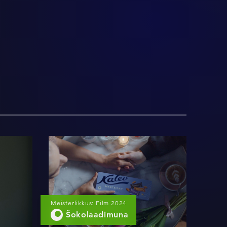
Magusad hetked
Meisterlikkus: Film 2024
Šokolaadimuna