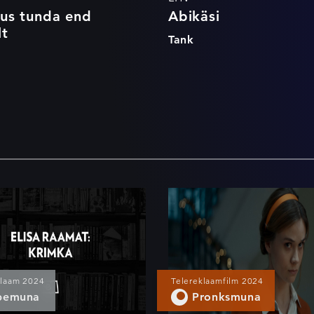
us tunda end
Abikäsi
lt
Tank
sa Raamat:
Õpetaja
mka
klaam 2024
Telereklaamfilm 2024
bemuna
Pronksmuna