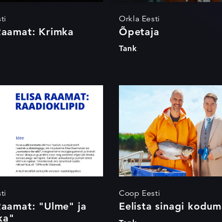
ti
Orkla Eesti
Raamat: Krimka
Õpetaja
Tank
sa Raamat:
Eelista sinagi
me" ja
kodumaist
imka"
ti
Coop Eesti
Raamat: "Ulme" ja
Eelista sinagi kodum
ka"