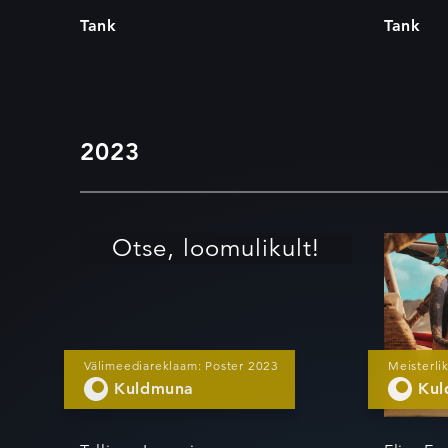
Tank
Tank
2023
Otse, loomulikult!
Par
ela
Välimeediareklaam: Poster 2023
Meisterli
Kuldmuna
Ku