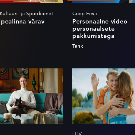
 Kultuuri- ja Spordiamet
Coop Eesti
pealinna värav
Personaalne video
personaalsete
pakkumistega
Tank
adus tunda end
Abikäsi
dlalt
LHV