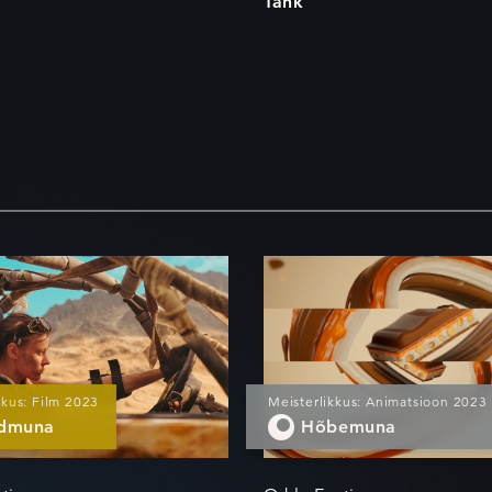
Tank
im viis
Laetud!
musteks
kkus: Film 2023
Meisterlikkus: Animatsioon 2023
ldmuna
Hõbemuna