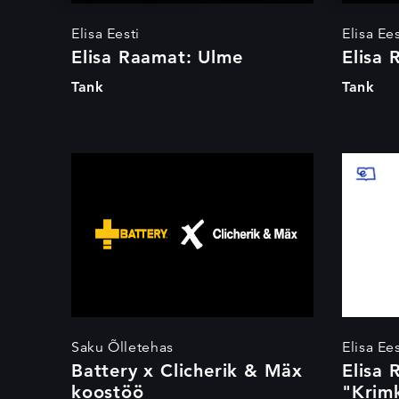
Elisa Eesti
Elisa Ees
Elisa Raamat: Ulme
Elisa 
Tank
Tank
Battery x Clicherik
Eli
& Mäx koostöö
"Ul
"Kr
Saku Õlletehas
Elisa Ees
Battery x Clicherik & Mäx
Elisa 
koostöö
"Krim