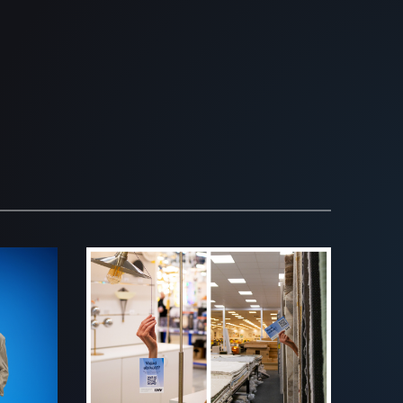
deo
Abikäsi