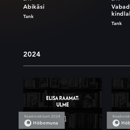
Abikäsi
Vabad
kindla
Tank
Tank
2024
Elisa Raamat: Ulme
Eli
Kri
Raadioreklaam 2024
Raadiore
Hõbemuna
Hõ