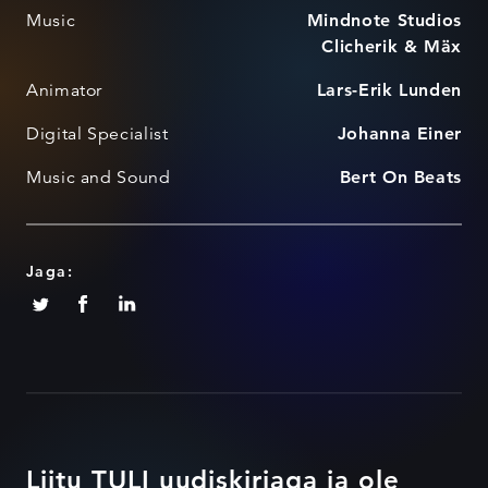
Music
Mindnote Studios
Clicherik & Mäx
Animator
Lars-Erik Lunden
Digital Specialist
Johanna Einer
Music and Sound
Bert On Beats
Jaga:
Liitu TULI uudiskirjaga ja ole