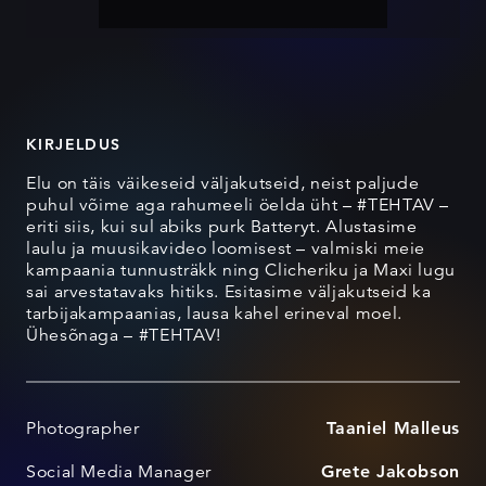
KIRJELDUS
Elu on täis väikeseid väljakutseid, neist paljude
puhul võime aga rahumeeli öelda üht – #TEHTAV –
eriti siis, kui sul abiks purk Batteryt. Alustasime
laulu ja muusikavideo loomisest – valmiski meie
kampaania tunnusträkk ning Clicheriku ja Maxi lugu
sai arvestatavaks hitiks. Esitasime väljakutseid ka
tarbijakampaanias, lausa kahel erineval moel.
Ühesõnaga – #TEHTAV!
Photographer
Taaniel Malleus
Social Media Manager
Grete Jakobson