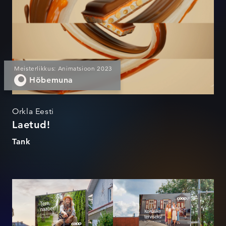
Meisterlikkus: Animatsioon 2023
Hõbemuna
Orkla Eesti
Laetud!
Tank
Coop on kohalik