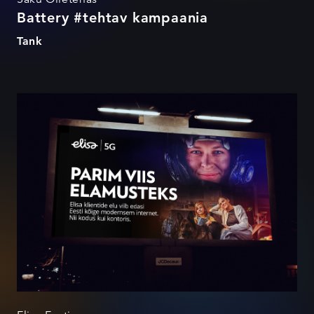
Battery #tehtav kampaania
Tank
Parim viis elamusteks