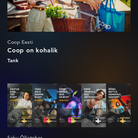
Coop Eesti
Coop on kohalik
Tank
Battery #tehtav kampaania
Saku Õlletehas