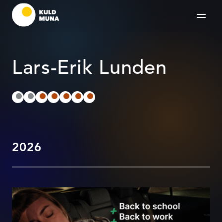
Lars-Erik Lunden
2026
When life starts to add up