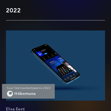
2022
Uus Elisa elamus
Suur teenusekampaania 2022
Hõbemuna
Elisa Eesti