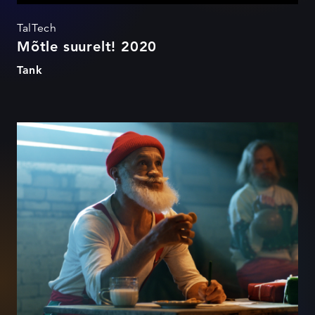
TalTech
Mõtle suurelt! 2020
Tank
Jõuluks kingivormi