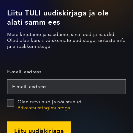
Liitu TULI uudiskirjaga ja ole
alati samm ees
Meie kirjutame ja saadame, sina loed ja naudid.
Oled alati kursis värskemate uudistega, ürituste info
ja eripakkumistega.
E-maili aadress
Olen tutvunud ja nõustunud
Privaatsustingimustega
Liitu uudiskirjaga