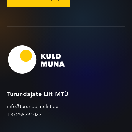
Turundajate Liit MTÜ
info@turundajateliit.ee
+37258391033