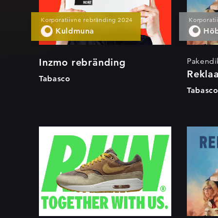
Korporatiivne rebränding 2024
Korporat
Kuldmuna
Hõ
Inzmo rebränding
Pakendi
Rekla
Tabasco
Tabasc
Inzmo typeface