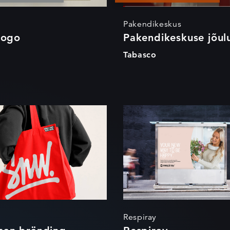
Pakendikeskus
logo
Pakendikeskuse jõul
o
Tabasco
owman bränding
Respiray
Respiray