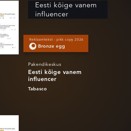
nem
Eesti kõige vanem
influencer
Reklaamtekst - pikk copy 2026
Bronze egg
Pakendikeskus
Eesti kõige vanem
influencer
Tabasco
nem