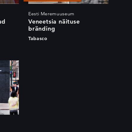
Eesti Meremuuseum
ud
Veneetsia näituse
bränding
Tabasco