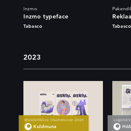
Inzmo
Pakendi
Inzmo typeface
Rekla
Tabasco
Tabasc
2023
Askly illustratsioon
Meisterlikkus: Illustratsioon 2023
Logomärk
Kuldmuna
Hõ