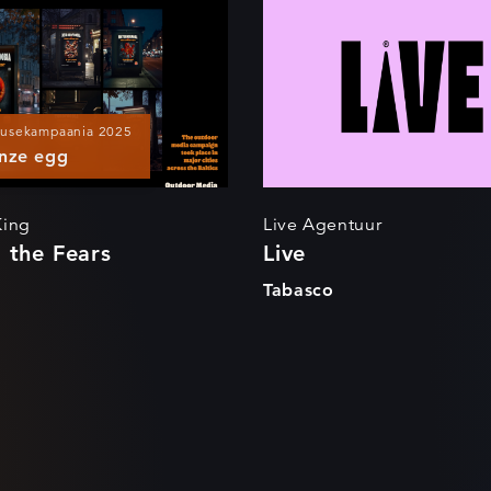
acing the Fears
Live
nusekampaania 2025
nze egg
King
Live Agentuur
 the Fears
Live
o
Tabasco