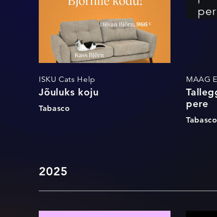
per
ISKU Cats Help
MAAG E
Jõuluks koju
Talleg
pere
Tabasco
Tabasc
2025