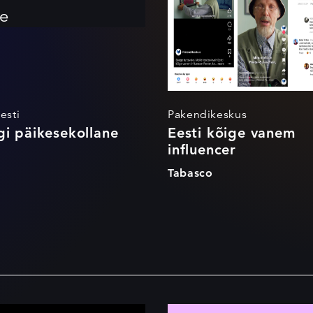
e
esti
Pakendikeskus
gi päikesekollane
Eesti kõige vanem
influencer
o
Tabasco