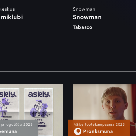
keskus
Snowman
amiklubi
Snowman
o
Tabasco
Askly logo
Pakendikeskuse
jõulud
 ja logotüüp 2023
Väike tootekampaania 2023
bemuna
Pronksmuna