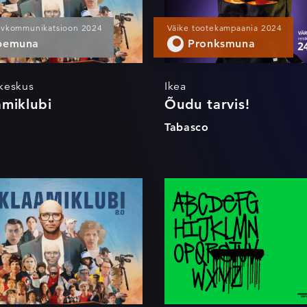
iivkommunikatsioon 2024
Väike tootekampaania 2024
bemuna
Pronksmuna
keskus
Ikea
amiklubi
Õudu tarvis!
o
Tabasco
Reklaamiklubi
Snowman