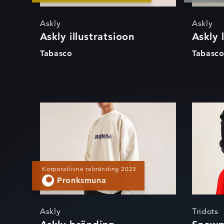
Askly
Askly
Askly illustratsioon
Askly 
Tabasco
Tabasc
Askly bränding
Sn
Korporatiivne rebränding 2023
Pronksmuna
Askly
Tridots