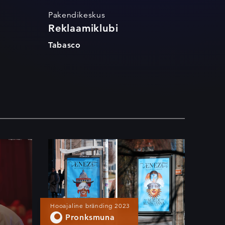
Pakendikeskus
Reklaamiklubi
Tabasco
Veneetsia näituse
bränding
Hooajaline bränding 2023
Pronksmuna