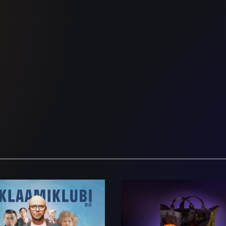
Reklaamiklubi
Õudu tarvis!