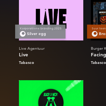
Live
F
Korporatiivne bränding 2025
Suur tee
Silver egg
Bro
Live Agentuur
Burger 
Live
Facing
Tabasco
Tabasc
SO ARON BVN