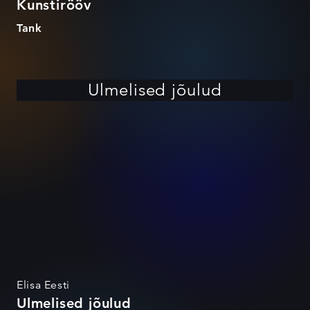
Kunstirööv
Tank
Ulmelised jõulud
Elisa Eesti
Ulmelised jõulud