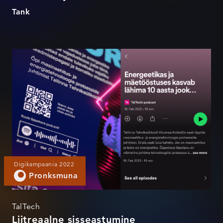
Tank
Liitreaalne sisseastumine
Digikampaania 2022
Pronksmuna
TalTech
Liitreaalne sisseastumine