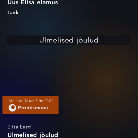
Uus Elisa elamus
Tank
Ulmelised jõulud
Meisterlikkus: Film 2022
Pronksmuna
Elisa Eesti
Ulmelised jõulud