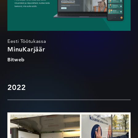
Eesti Töötukassa
MinuKarjäär
Bitweb
2022
Lase oma e-häälel kõlada