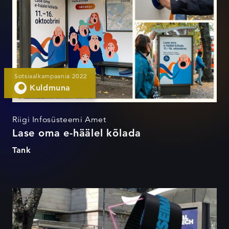
Sotsiaalkampaania 2022
Kuldmuna
Riigi Infosüsteemi Amet
Lase oma e-häälel kõlada
Tank
Liitreaalne sisseastumine