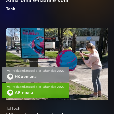
Anna oma e-häälele kõla
Tank
Liitreaalne sisseastumine
Välireklaami/meedia erilahendus 2022
Hõbemuna
Välireklaami/meedia erilahendus 2022
AR-muna
TalTech