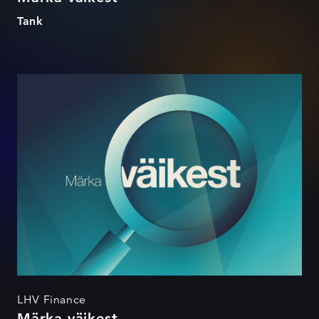
Tank
Märka väikest
LHV Finance
Märka väikest