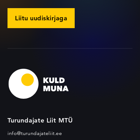
Liitu uudiskirjaga
Turundajate Liit MTÜ
info@turundajateliit.ee