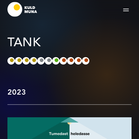
TANK
2023
MinuKarjäär