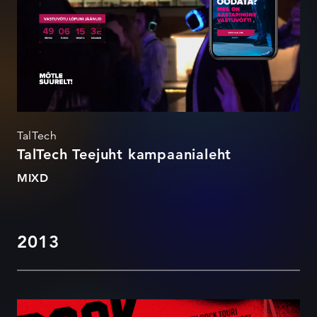
TalTech
TalTech Teejuht kampaanialeht
MIXD
2013
Rock Tour badge