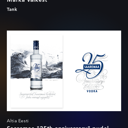
Tank
Saaremaa "25th anniversary"
pudel
Altia Eesti