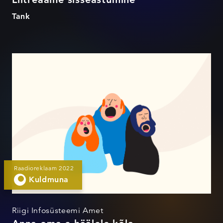
Tank
Anna oma e-häälele kõla
Raadioreklaam 2022
Kuldmuna
Riigi Infosüsteemi Amet