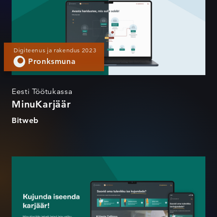
Digiteenus ja rakendus 2023
Pronksmuna
Eesti Töötukassa
MinuKarjäär
Bitweb
MinuKarjäär