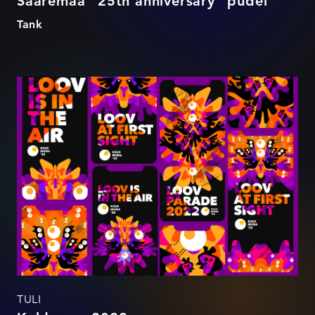
Saaremaa "25th anniversary" pudel
Tank
Kuldmuna 2022
TULI