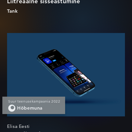
Liitreaalne sisseastumine
Tank
Uus Elisa elamus
Suur teenusekampaania 2022
Hõbemuna
Elisa Eesti