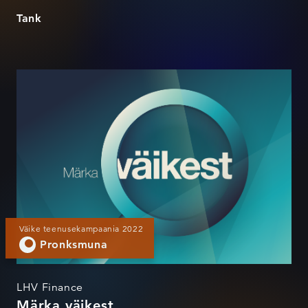
Tank
Märka väikest
Väike teenusekampaania 2022
Pronksmuna
LHV Finance
Märka väikest