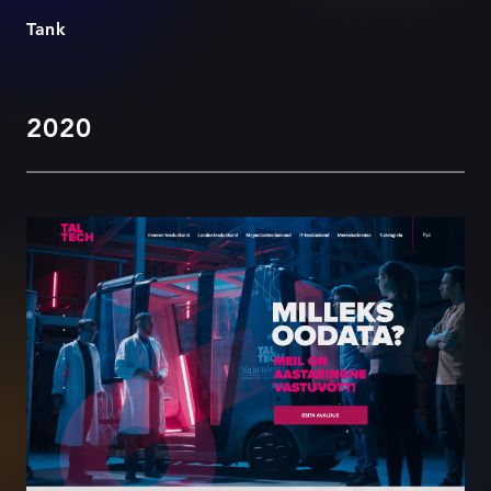
Tank
2020
TalTech Teejuht kampaanialeht