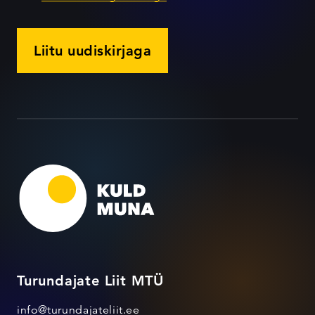
Liitu uudiskirjaga
Turundajate Liit MTÜ
info@turundajateliit.ee