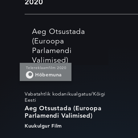
2020
Aeg Otsustada
(Euroopa
Parlamendi
Valimised)
Telereklaamfilm 2020
Hõbemuna
Vabatahtlik kodanikualgatus/Kõigi
Eesti
Aeg Otsustada (Euroopa
Parlamendi Valimised)
Kuukulgur Film