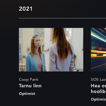
2021
Tarnu linn
Hea
kee
Coop Pank
SOS Las
Tarnu linn
Hea on
hoolib
Optimist
Optimis