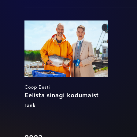
Eelista sinagi
kodumaist
Coop Eesti
Eelista sinagi kodumaist
Tank