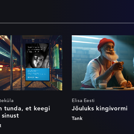
 on tunda, et
Jõuluks kingiv
gi hoolib sinust
teküla
Elisa Eesti
 tunda, et keegi
Jõuluks kingivormi
 sinust
Tank
t