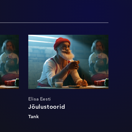
ormi
Jõulustoorid
Elisa Eesti
Jõulustoorid
Tank