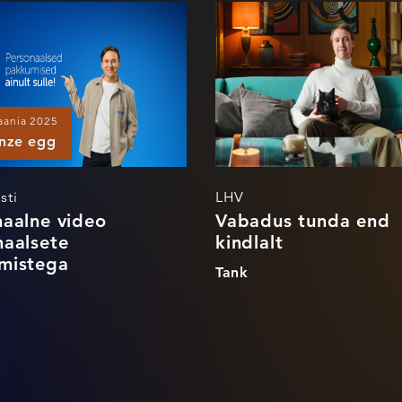
sonaalne video
Vabadus tunda 
sonaalsete
kindlalt
kumistega
iit
aania 2025
nze egg
sti
LHV
naalne video
Vabadus tunda end
naalsete
kindlalt
mistega
Tank