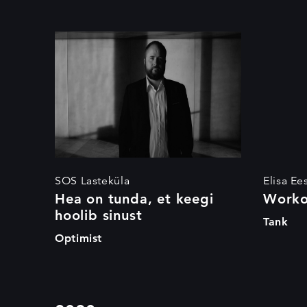
Hea on tunda, et
keegi hoolib sinust
SOS Lasteküla
Elisa Ees
Hea on tunda, et keegi
Worko
hoolib sinust
Tank
Optimist