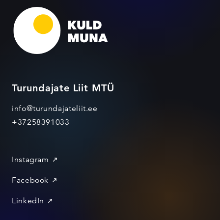
Turundajate Liit MTÜ
info@turundajateliit.ee
+37258391033
Instagram
Facebook
LinkedIn