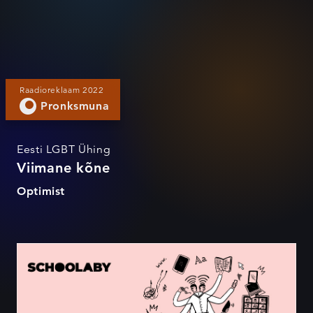
Raadioreklaam 2022
Pronksmuna
Eesti LGBT Ühing
Viimane kõne
Optimist
Kiida digiõpetajat