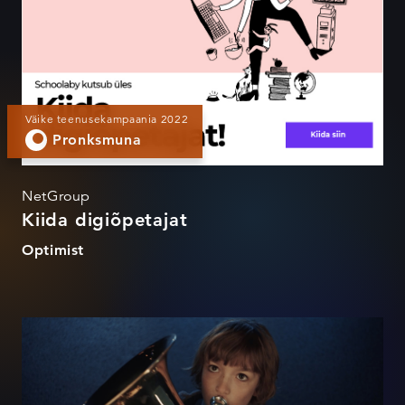
Väike teenusekampaania 2022
Pronksmuna
NetGroup
Kiida digiõpetajat
Optimist
Kus soovid täituvad