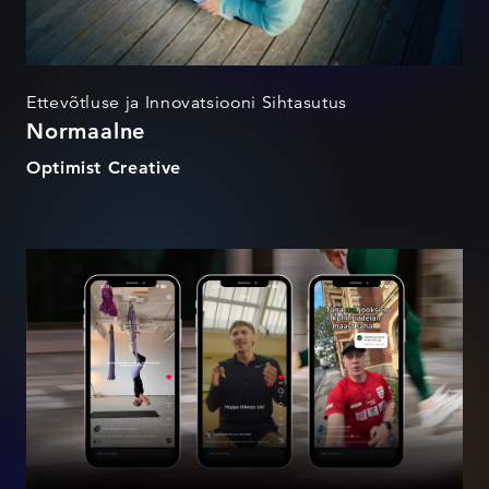
Ettevõtluse ja Innovatsiooni Sihtasutus
Normaalne
Optimist Creative
Aeg hakata raha treenima