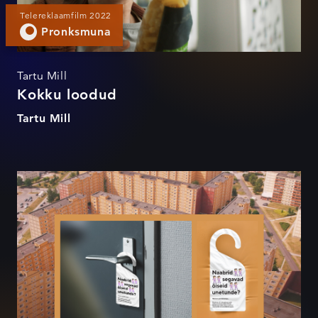
Telereklaamfilm 2022
Pronksmuna
Tartu Mill
Kokku loodud
Tartu Mill
Saada naaber (t)ööle!