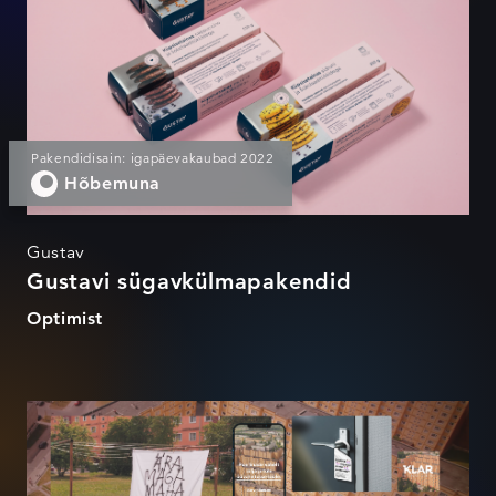
Pakendidisain: igapäevakaubad 2022
Hõbemuna
Gustav
Gustavi sügavkülmapakendid
Optimist
Ära maga maha