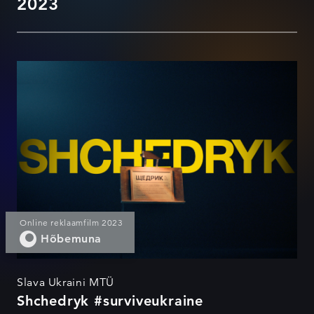
2023
Shchedryk #surviveukraine
Online reklaamfilm 2023
Hõbemuna
Slava Ukraini MTÜ
Shchedryk #surviveukraine