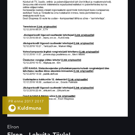
PR enne 2017 2017
Kuldmuna
Elron
Elron - Lehvita Tiiule!