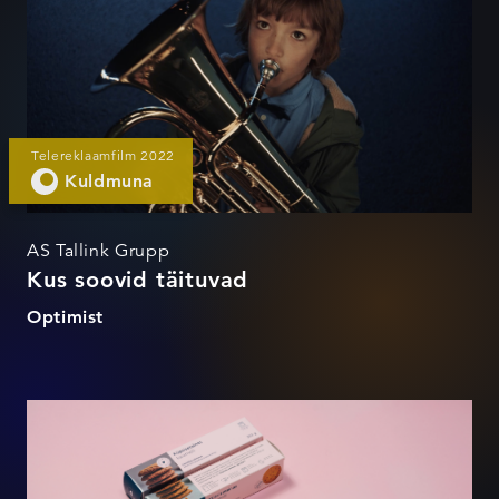
Telereklaamfilm 2022
Kuldmuna
AS Tallink Grupp
Kus soovid täituvad
Optimist
Gustavi sügavkülmapakendid