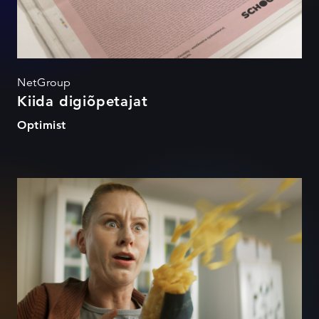
NetGroup
Kiida digiõpetajat
Optimist
Kokku loodud