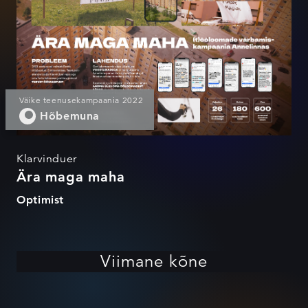
Väike teenusekampaania 2022
Hõbemuna
Klarvinduer
Ära maga maha
Optimist
Viimane kõne