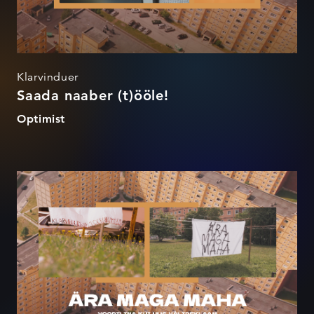
Klarvinduer
Saada naaber (t)ööle!
Optimist
Ära maga maha