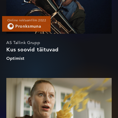
Online reklaamfilm 2022
Pronksmuna
AS Tallink Grupp
Kus soovid täituvad
Optimist
Kokku loodud