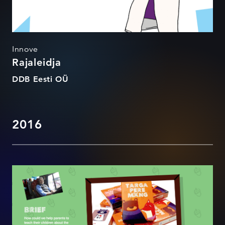
Innove
Rajaleidja
DDB Eesti OÜ
2016
Targa pere mäng