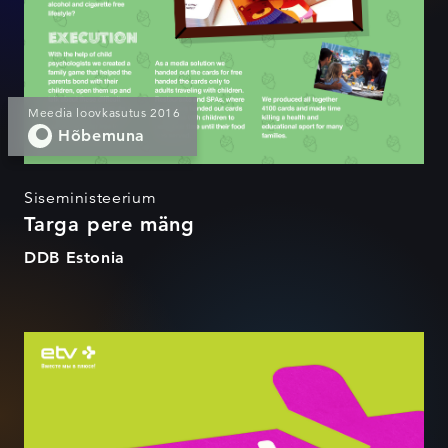
Meedia loovkasutus 2016
Hõbemuna
Siseministeerium
Targa pere mäng
DDB Estonia
etv+ visuaalne identiteet