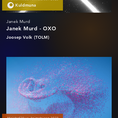
Kuldmuna
Janek Murd
Janek Murd - OXO
Joosep Volk (TOLM)
Lelo Dot Product Film
Meisterlikkus: Animatsioon 2023