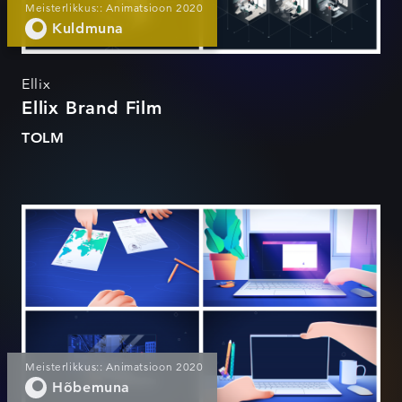
Meisterlikkus:: Animatsioon 2020
Kuldmuna
Ellix
Ellix Brand Film
TOLM
Küberrünnete Demovideod
Meisterlikkus:: Animatsioon 2020
Hõbemuna