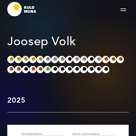
Joosep Volk
2025
MasterChefid soovitavad