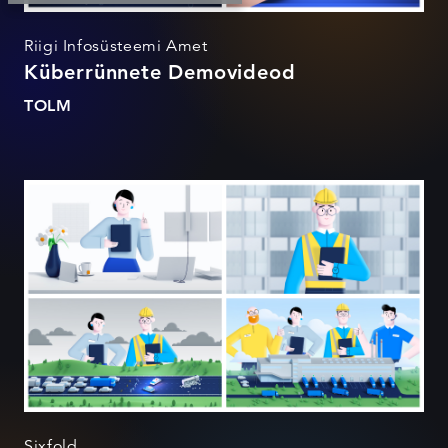
Riigi Infosüsteemi Amet
Küberrünnete Demovideod
TOLM
Sixfold
Sixfold