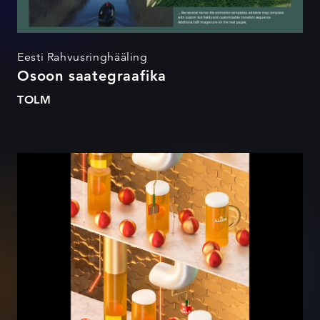
Eesti Rahvusringhääling
Osoon saategraafika
TOLM
LÕPMATUS