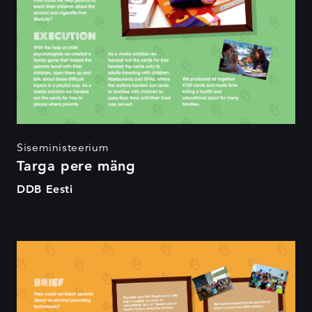
Siseministeerium
Targa pere mäng
DDB Eesti
Targa Vanema koolituur