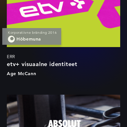
Korporatiivne bränding 2016
Hõbemuna
ERR
etv+ visuaalne identiteet
Age McCann
Absolut Reval Denim Guild
Edition