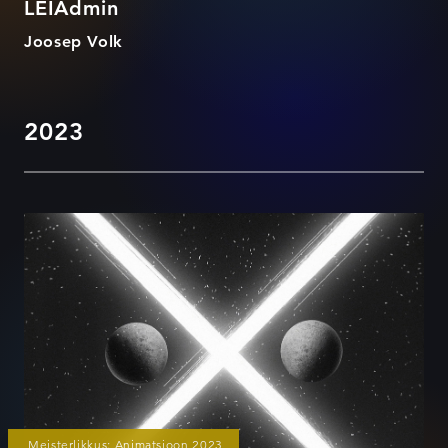
LEIAdmin
Joosep Volk
2023
Janek Murd - OXO
Meisterlikkus: Animatsioon 2023