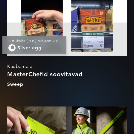
Ostukoha (POS) reklaam 2025
Silver egg
Kaubamaja
MasterChefid soovitavad
Sweep
Rand & Tuulberg rebrand