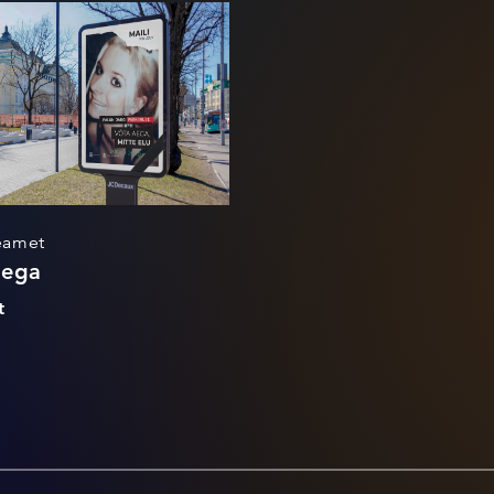
Võta aega
eamet
aega
t