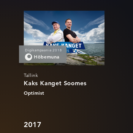
Kaks Kanget
Soomes
Digikampaania 2018
Hõbemuna
Tallink
Kaks Kanget Soomes
Optimist
2017