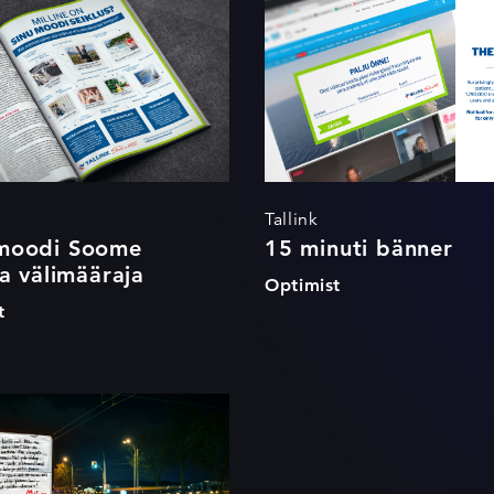
me seikleja
imääraja
Tallink
moodi Soome
15 minuti bänner
ja välimääraja
Optimist
t
ul on kõik OK