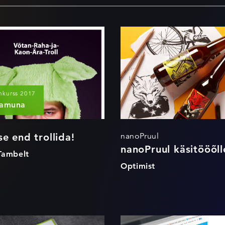
 lase end
nanoPruul
llida!
käsitööõlled
nkurss 2017
samuna
se end trollida!
nanoPruul
nanoPruul käsitööõl
Tambelt
Optimist
nu moodi
15 minuti bän