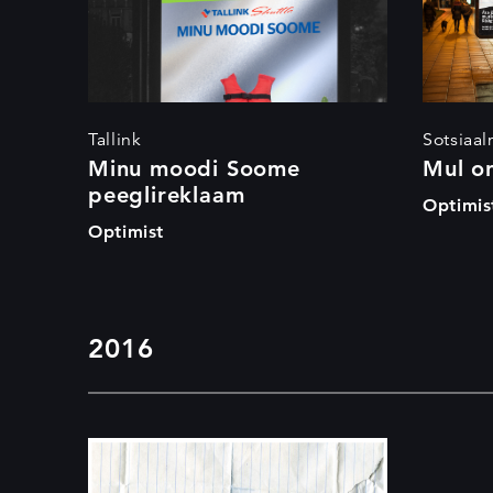
Tallink
Sotsiaal
Minu moodi Soome
Mul o
peeglireklaam
Optimis
Optimist
2016
Mul on kõik okei.