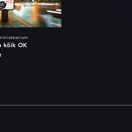
ministeerium
n kõik OK
t