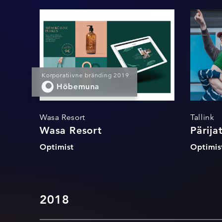
Wasa Resort
Pä
Korporatiivne bränding 2019
Hõbemuna
Wasa Resort
Tallink
Wasa Resort
Pärij
Optimist
Optimis
2018