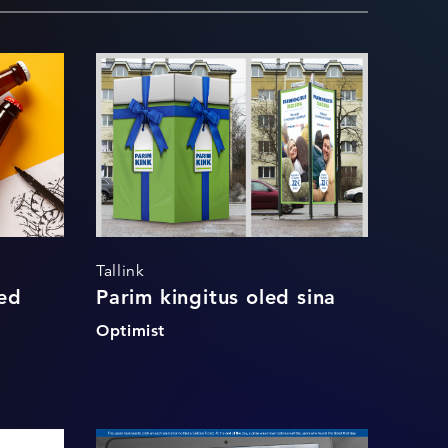
Parim kingitus oled
sina
Tallink
led
Parim kingitus oled sina
Optimist
ner
Tallinki