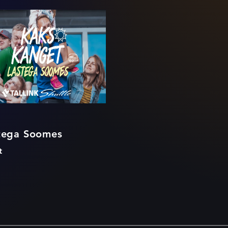
rijatega Soomes
atega Soomes
t