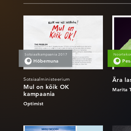
Mul on kõik OK
Ära
kampaania
tro
Sotsiaalkampaania 2017
Noorteko
Hõbemuna
Pe
Sotsiaalministeerium
Ära la
Mul on kõik OK
Marita 
kampaania
Optimist
Minu moodi
Mi