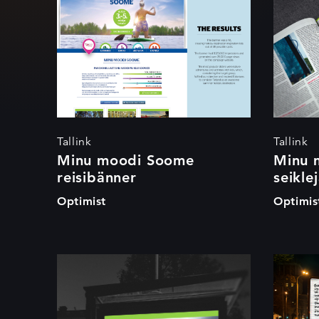
Soome reisibänner
Soo
väl
Tallink
Tallink
Minu moodi Soome
Minu 
reisibänner
seikle
Optimist
Optimis
Minu moodi
M
Soome
peeglireklaam