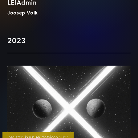
LEIAdmin
Joosep Volk
2023
Janek Murd - OXO
Meisterlikkus: Animatsioon 2023