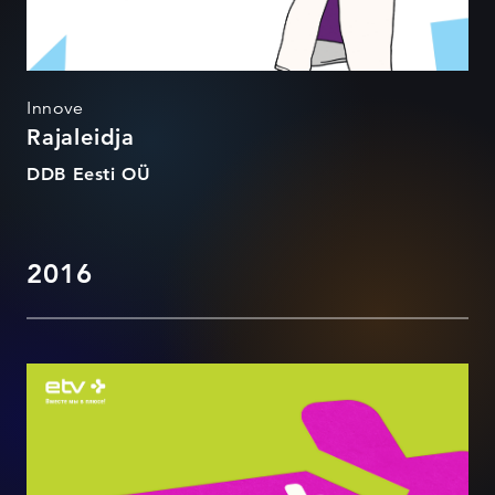
Innove
Rajaleidja
DDB Eesti OÜ
2016
etv+ visuaalne identiteet