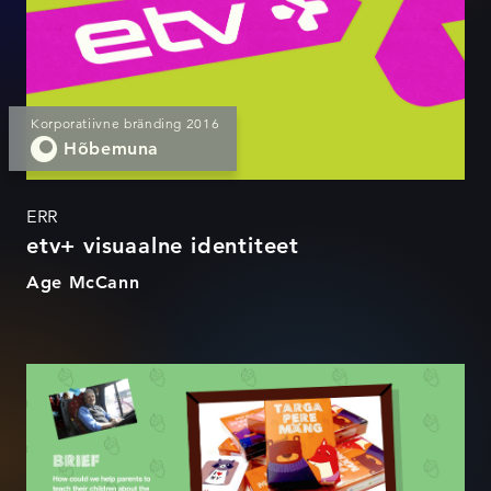
Korporatiivne bränding 2016
Hõbemuna
ERR
etv+ visuaalne identiteet
Age McCann
Targa pere mäng