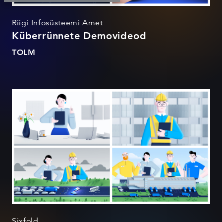
Riigi Infosüsteemi Amet
Küberrünnete Demovideod
TOLM
Sixfold
Sixfold