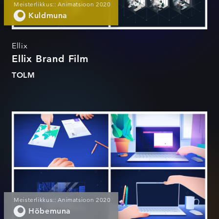
Meisterlikkus:: Animatsioon 2020
Kuldmuna
Ellix
Ellix Brand Film
TOLM
Küberrünnete Demovideod
Meisterlikkus:: Animatsioon 2020
Hõbemuna