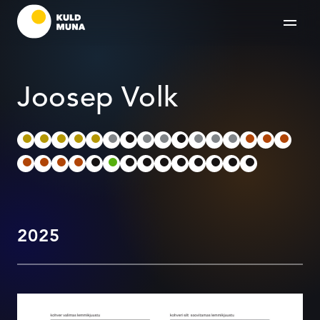
Joosep Volk
2025
MasterChefid soovitavad