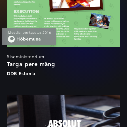
Meedia loovkasutus 2016
Hõbemuna
Siseministeerium
Targa pere mäng
DDB Estonia
Absolut Reval Denim Guild
Edition