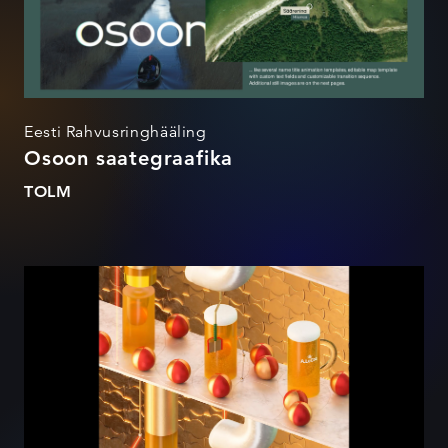
Eesti Rahvusringhääling
Osoon saategraafika
TOLM
LÕPMATUS