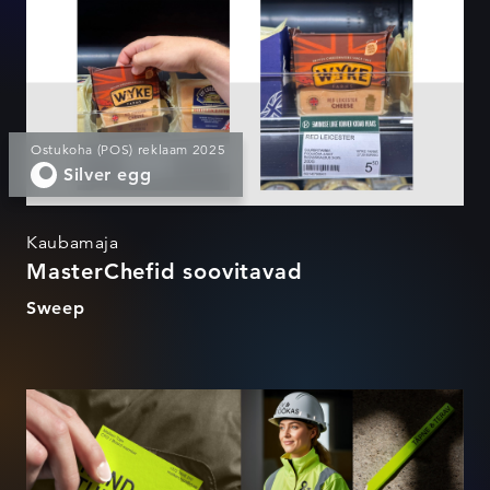
Ostukoha (POS) reklaam 2025
Silver egg
Kaubamaja
MasterChefid soovitavad
Sweep
Rand & Tuulberg rebrand