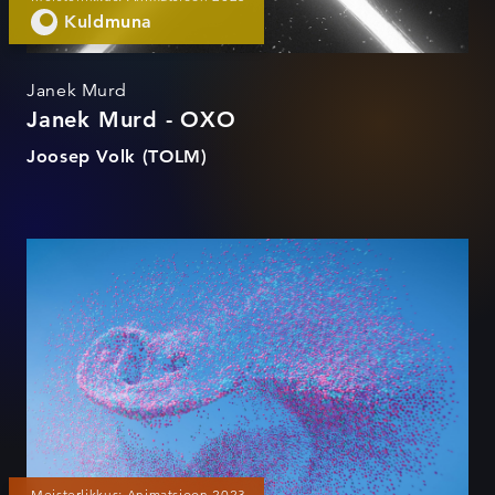
Kuldmuna
Janek Murd
Janek Murd - OXO
Joosep Volk (TOLM)
Lelo Dot Product Film
Meisterlikkus: Animatsioon 2023