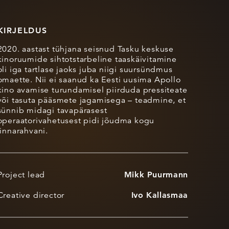
KIRJELDUS
2020. aastast tühjana seisnud Tasku keskuse
kinoruumide sihtotstarbeline taaskäivitamine
oli iga tartlase jaoks juba niigi suursündmus
omaette. Nii ei saanud ka Eesti uusima Apollo
kino avamise turundamisel piirduda pressiteate
või tasuta pääsmete jagamisega – teadmine, et
sünnib midagi tavapärasest
operaatorivahetusest pidi jõudma kogu
linnarahvani.
Project lead
Mikk Puurmann
Creative director
Ivo Kallasmaa