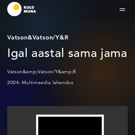
Vatson&Vatson/Y&R
Igal aastal sama jama
Vatson&amp;Vatson/Y&amp;R
2004: Multimeedia lahendus