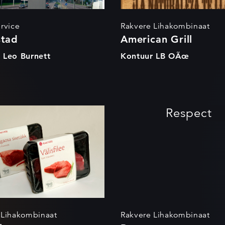
rvice
Rakvere Lihakombinaat
stad
American Grill
 Leo Burnett
Kontuur LB OÃœ
Lihaveis
Respect
 Lihakombinaat
Rakvere Lihakombinaat