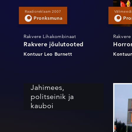
Raadioreklaam 2007
Välimeedi
Pronksmuna
Pro
Rakvere Lihakombinaat
Rakvere
Rakvere jõulutooted
Horro
Kontuur Leo Burnett
Kontuur
Jahimees,
politseinik ja
kauboi