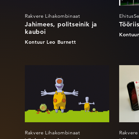
Rakvere Lihakombinaat
EhitusSe
Jahimees, politseinik ja
Töörii
kauboi
Kontuur
Kontuur Leo Burnett
Vinku joonistused
Rakvere Lihakombinaat
Rakvere