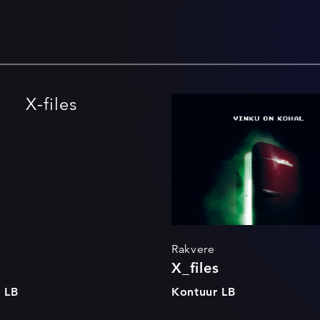
X-files
X_files
Rakvere
X_files
 LB
Kontuur LB