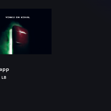
Külmkapp
app
 LB