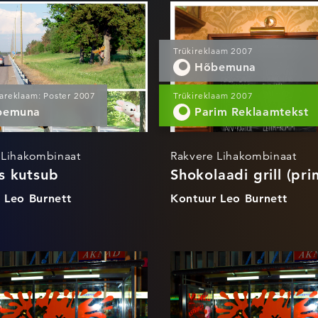
Loodus kutsub
Shokolaadi grill
(print)
Trükireklaam 2007
at
S
inaat
Hõbemuna
inik ja
b
areklaam: Poster 2007
Trükireklaam 2007
o Burnett
urnett
bemuna
Parim Reklaamtekst
ett
 Lihakombinaat
Rakvere Lihakombinaat
s kutsub
Shokolaadi grill (prin
 Leo Burnett
Kontuur Leo Burnett
orror outdoor
Horror (kampaa