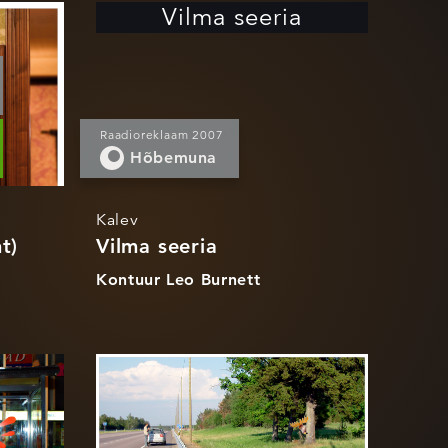
Vilma seeria
Raadioreklaam 2007
Hõbemuna
Kalev
t)
Vilma seeria
Kontuur Leo Burnett
nia)
Loodus kutsub
(kampaania)