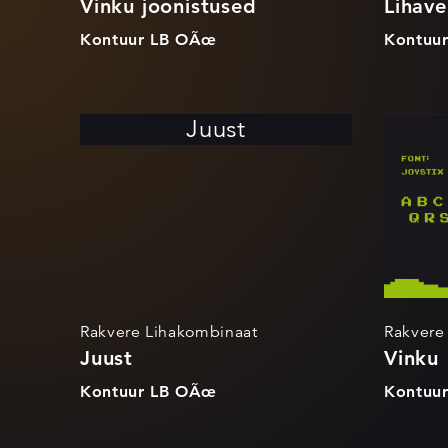
Vinku joonistused
Lihave
Kontuur LB OÃœ
Kontuu
Juust
Rakvere Lihakombinaat
Rakvere
Juust
Vinku
Kontuur LB OÃœ
Kontuu