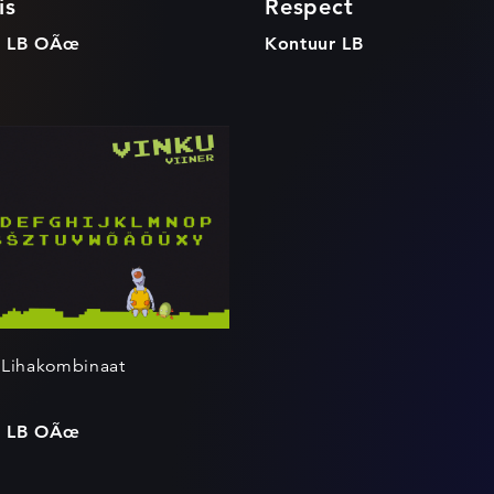
is
Respect
r LB OÃœ
Kontuur LB
Vinku
 Lihakombinaat
r LB OÃœ