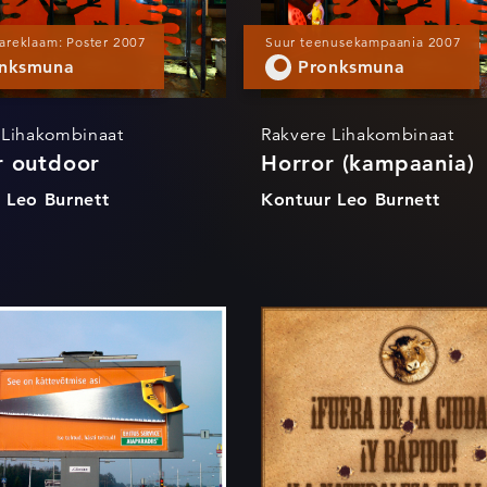
areklaam: Poster 2007
Suur teenusekampaania 2007
nksmuna
Pronksmuna
 Lihakombinaat
Rakvere Lihakombinaat
r outdoor
Horror (kampaania)
 Leo Burnett
Kontuur Leo Burnett
Tööriistad
American Gril