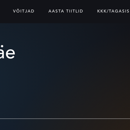
VÕITJAD
AASTA TIITLID
KKK/TAGASIS
äe
)
KIDA
tsub
riistad
Gruusia
a
a)