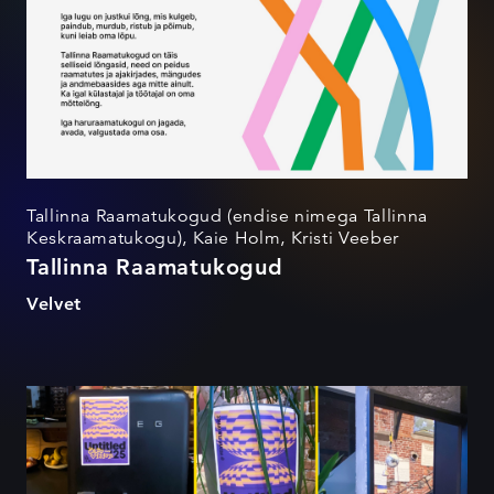
Tallinna Raamatukogud (endise nimega Tallinna
Keskraamatukogu), Kaie Holm, Kristi Veeber
Tallinna Raamatukogud
Velvet
Velvet Eurovision – Untitled
'25