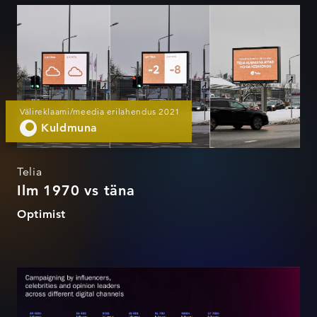
Ilm 1970 vs täna
Välireklaami/meedia erilahendus 2021
Kuldmuna
Telia
Ilm 1970 vs täna
Optimist
14 pole okei