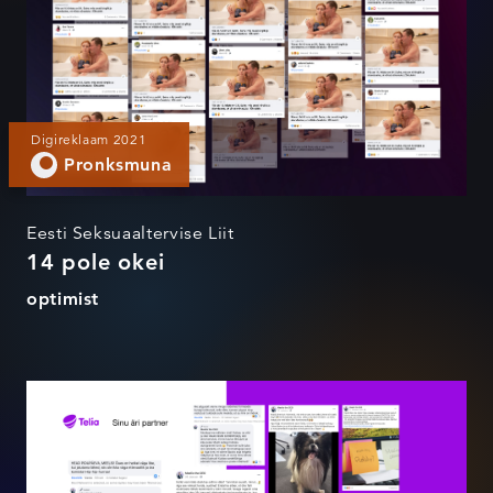
Digireklaam 2021
Pronksmuna
Eesti Seksuaaltervise Liit
14 pole okei
optimist
Meelis The CEO