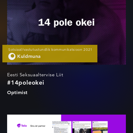
Sotsiaal/vastutustundlik kommunikatsioon 2021
Kuldmuna
Eesti Seksuaaltervise Liit
#14poleokei
Optimist
Meelis The CEO