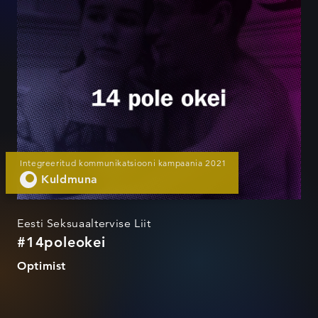
#14poleokei
Integreeritud kommunikatsiooni kampaania 2021
Kuldmuna
Eesti Seksuaaltervise Liit
#14poleokei
Optimist