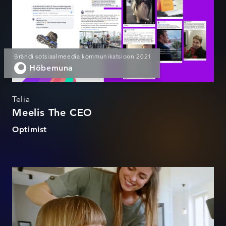
Brändi sotsiaalmeedia kommunikatsioon 2021
Hõbemuna
Telia
Meelis The CEO
Optimist
Katkematu side kodus