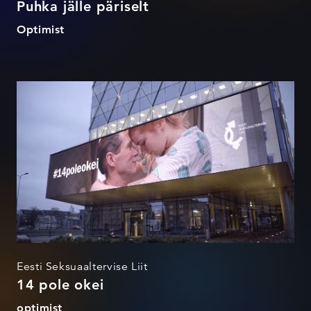
Puhka jälle päriselt
Optimist
14 pole okei
Eesti Seksuaaltervise Liit
14 pole okei
optimist