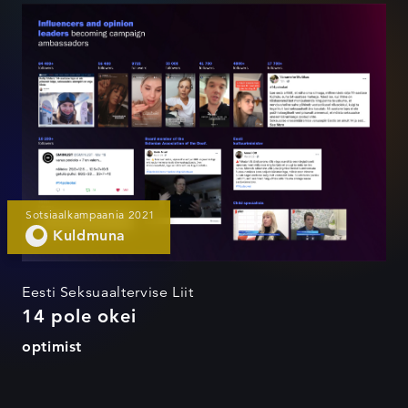
14 pole okei
Sotsiaalkampaania 2021
Kuldmuna
Eesti Seksuaaltervise Liit
14 pole okei
optimist