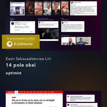
Digikampaania 2021
Kuldmuna
Eesti Seksuaaltervise Liit
14 pole okei
optimist
#14poleokei