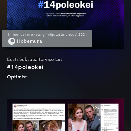
Influencer marketing (mõjutusturundus) 2021
Hõbemuna
Eesti Seksuaaltervise Liit
#14poleokei
Optimist
#14poleokei