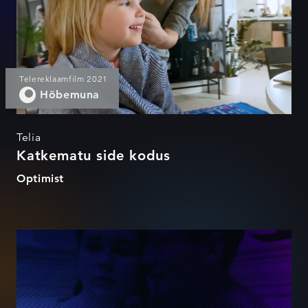
Telereklaamfilm 2021
Hõbemuna
Telia
Katkematu side kodus
Optimist
#14poleokei