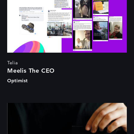
Telia
Meelis The CEO
Optimist
Hoolime päriselt!