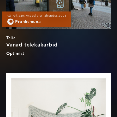
Välireklaami/meedia erilahendus 2021
Pronksmuna
Telia
Vanad telekakarbid
Optimist
Puhka jälle päriselt