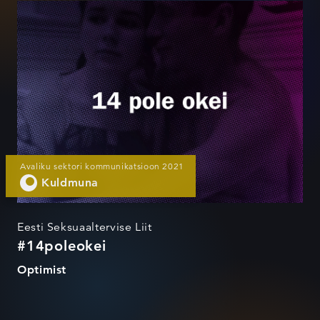
#14poleokei
Avaliku sektori kommunikatsioon 2021
Kuldmuna
Eesti Seksuaaltervise Liit
#14poleokei
Optimist