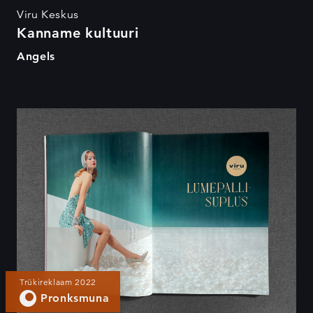
Viru Keskus
Kanname kultuuri
Angels
Lumepallisuplus
Trükireklaam 2022
Pronksmuna