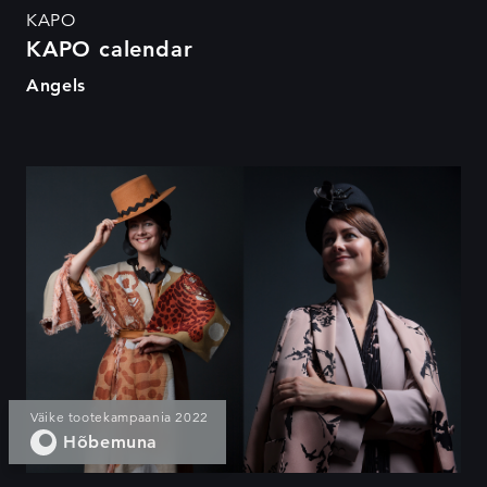
KAPO
KAPO calendar
Angels
Kanname kultuuri
Väike tootekampaania 2022
Hõbemuna