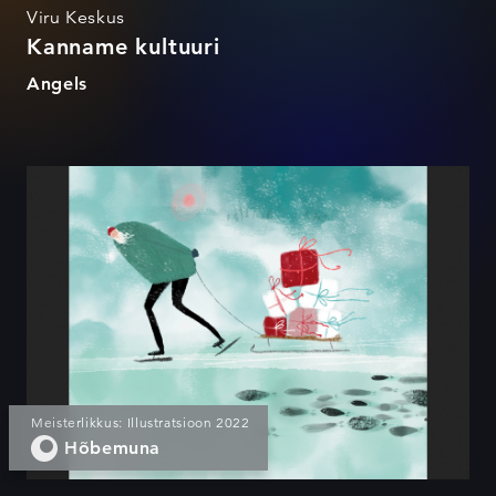
Viru Keskus
Kanname kultuuri
Angels
KAPO calendar
Meisterlikkus: Illustratsioon 2022
Hõbemuna