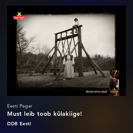
Must leib toob külakiige!
Eesti Pagar
Must leib toob külakiige!
DDB Eesti