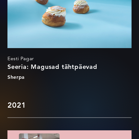
Eesti Pagar
Seeria: Magusad tähtpäevad
Sherpa
2021
Märka head sõpra