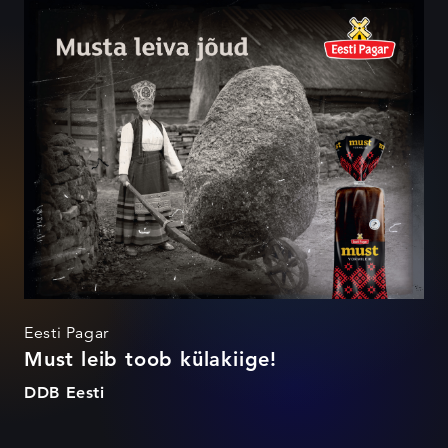
Must leib toob külakiige!
Eesti Pagar
Must leib toob külakiige!
DDB Eesti