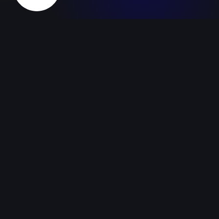
Turundajate Liit MTÜ
info@turundajateliit.ee
+37258391033
Instagram
Facebook
LinkedIn
Turundajate Liit
Kuldmuna