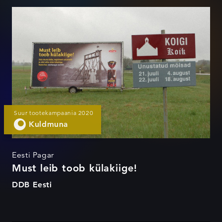
Must leib toob külakiige!
Suur tootekampaania 2020
Kuldmuna
Eesti Pagar
Must leib toob külakiige!
DDB Eesti