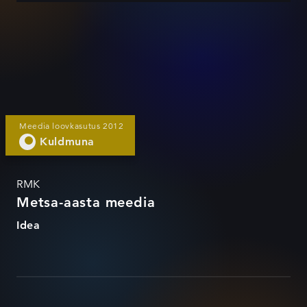
Meedia loovkasutus 2012
Kuldmuna
RMK
Metsa-aasta meedia
Idea