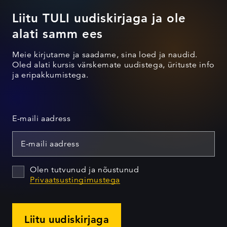
Liitu TULI uudiskirjaga ja ole
alati samm ees
Meie kirjutame ja saadame, sina loed ja naudid.
Oled alati kursis värskemate uudistega, ürituste info
ja eripakkumistega.
E-maili aadress
Olen tutvunud ja nõustunud
Privaatsustingimustega
Liitu uudiskirjaga