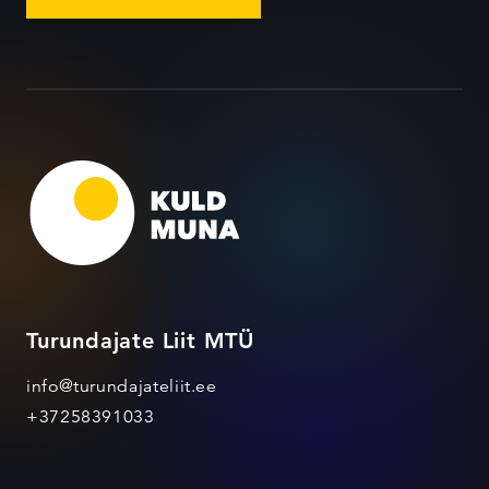
Turundajate Liit MTÜ
info@turundajateliit.ee
+37258391033