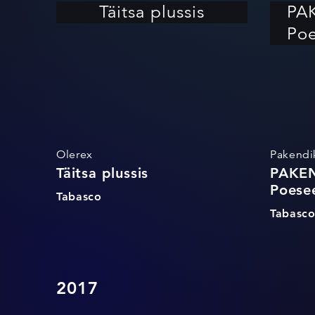
Pronksmuna
Pronksmuna
Täitsa plussis
PA
Poe
Pakendikeskus
Pakendikeskus
Reklaam, mis pole reklaam
Reklaam, mis pole reklaam
Tabasco
Tabasco
Olerex
Pakendi
Täitsa plussis
PAKEN
Poese
Tabasco
Tabasc
2017