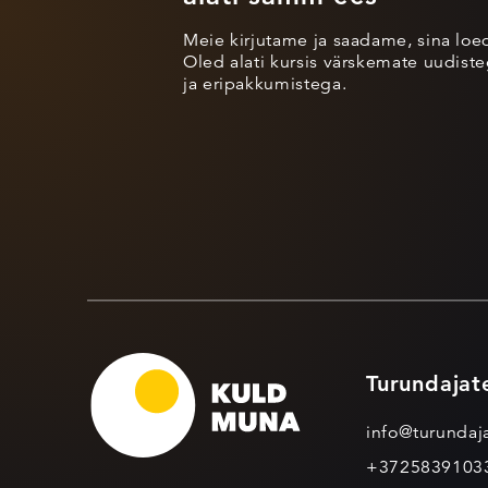
Meie kirjutame ja saadame, sina loe
Oled alati kursis värskemate uudisteg
ja eripakkumistega.
Turundajat
info@turundaja
+3725839103