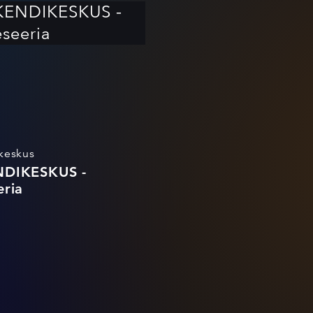
KENDIKESKUS -
seeria
keskus
DIKESKUS -
eria
o