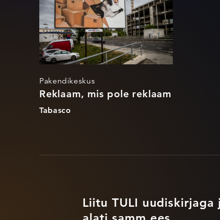
Pakendikeskus
Reklaam, mis pole reklaam
Tabasco
Liitu TULI uudiskirjaga 
alati samm ees