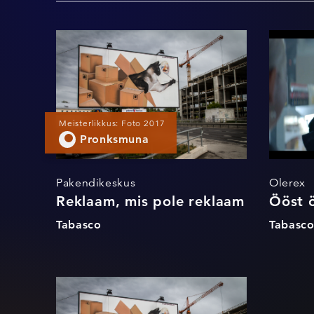
Reklaam, mis pole
reklaam
Meisterlikkus: Foto 2017
Pronksmuna
Pakendikeskus
Olerex
Reklaam, mis pole reklaam
Ööst 
Tabasco
Tabasc
Reklaam, mis pole
reklaam