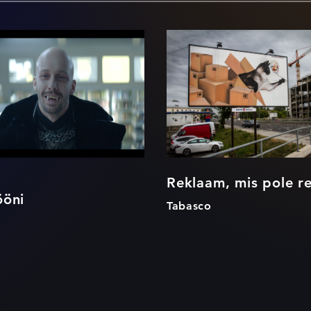
Ööst ööni
Reklaam, mis p
reklaam
Reklaam, mis pole r
ööni
Tabasco
o