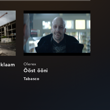
ole
Ööst ööni
eklaam
Olerex
Ööst ööni
Tabasco