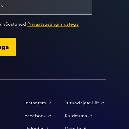
ja nõustunud
Privaatsustingimustega
jaga
Instagram
Turundajate Liit
Facebook
Kuldmuna
LinkedIn
Defolio