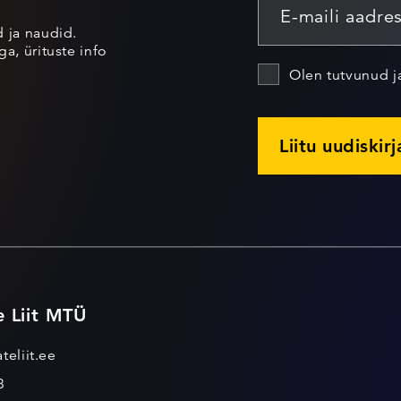
d ja naudid.
a, ürituste info
Olen tutvunud 
Liitu uudiskir
e Liit MTÜ
teliit.ee
3