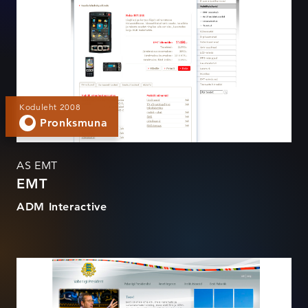
Koduleht 2008
Pronksmuna
AS EMT
EMT
ADM Interactive
EV President