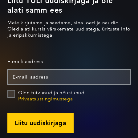
Liitu TULI uudiskirjaga ja ole
alati samm ees
Meie kirjutame ja saadame, sina loed ja naudid.
Oled alati kursis värskemate uudistega, ürituste info
ja eripakkumistega.
E-maili aadress
Olen tutvunud ja nõustunud
Privaatsustingimustega
Liitu uudiskirjaga