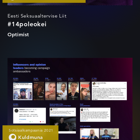
Eesti Seksuaaltervise Liit
#14poleokei
Optimist
14 pole okei
Sotsiaalkampaania 2021
Kuldmuna