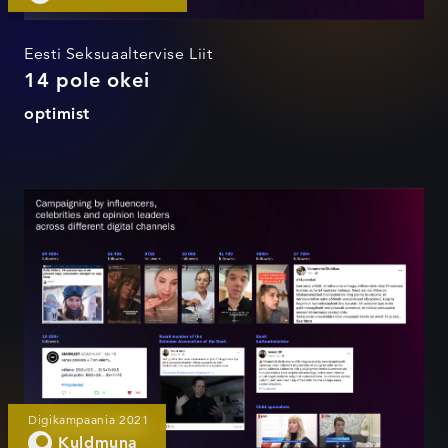
Eesti Seksuaaltervise Liit
14 pole okei
optimist
14 pole okei
Digikampaania 2021
Kuldmuna