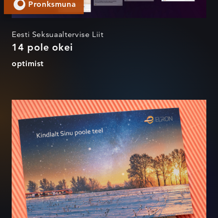
Pronksmuna
Eesti Seksuaaltervise Liit
14 pole okei
optimist
Hea tegu