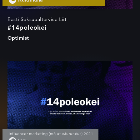
Eesti Seksuaaltervise Liit
#14poleokei
Optimist
#14poleokei
Influencer marketing (mõjutusturundus) 2021