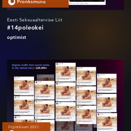
Pronksmuna
Eesti Seksuaaltervise Liit
#14poleokei
optimist
14 pole okei
Digireklaam 2021