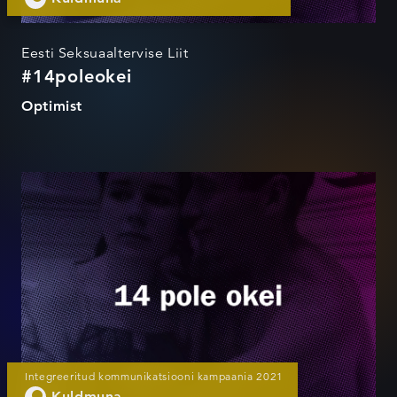
Eesti Seksuaaltervise Liit
#14poleokei
Optimist
#14poleokei
Integreeritud kommunikatsiooni kampaania 2021
Kuldmuna