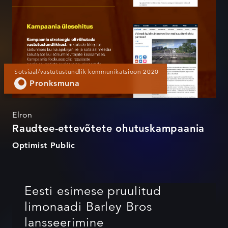
Sotsiaal/vastutustundlik kommunikatsioon 2020
Pronksmuna
Elron
Raudtee-ettevõtete ohutuskampaania
Optimist Public
Eesti esimese pruulitud
limonaadi Barley Bros
lansseerimine