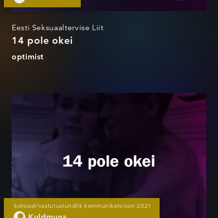
Eesti Seksuaaltervise Liit
14 pole okei
optimist
#14poleokei
Sotsiaal/vastutustundlik kommunikatsioon 2021
Kuldmuna