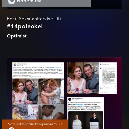
Hõbemuna
Eesti Seksuaaltervise Liit
#14poleokei
Optimist
#14poleokei
Sotsiaalmeedia kampaania 2021