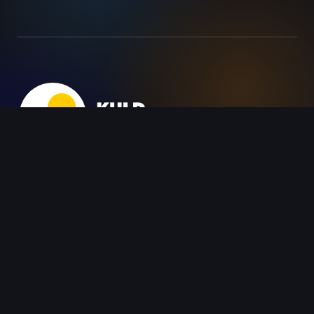
Turundajate Liit MTÜ
info@turundajateliit.ee
+37258391033
Instagram