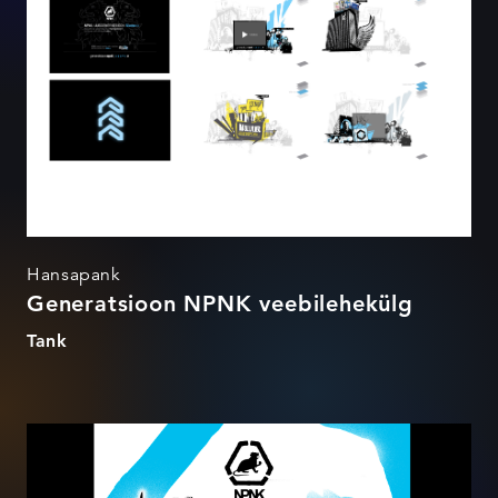
Hansapank
Generatsioon NPNK veebilehekülg
Tank
Hansapanga noortepank
NPNK