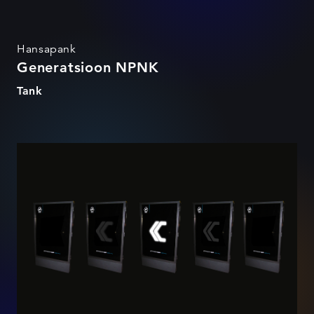
Hansapank
Generatsioon NPNK
Tank
Generatsioon NPNK
imagokampaania