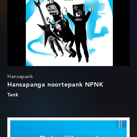
Hansapank
Hansapanga noortepank NPNK
Tank
Näita inflatsioonile kandu