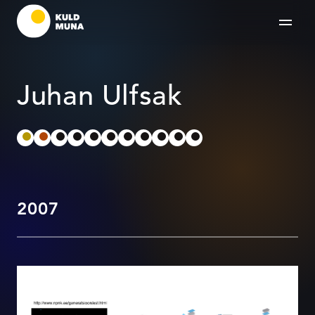
Juhan Ulfsak
2007
Generatsioon NPNK
veebilehekülg