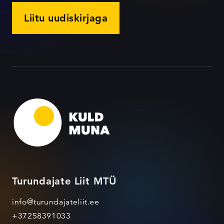
Liitu uudiskirjaga
Turundajate Liit MTÜ
info@turundajateliit.ee
+37258391033