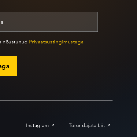
ja nõustunud
Privaatsustingimustega
jaga
Instagram
Turundajate Liit