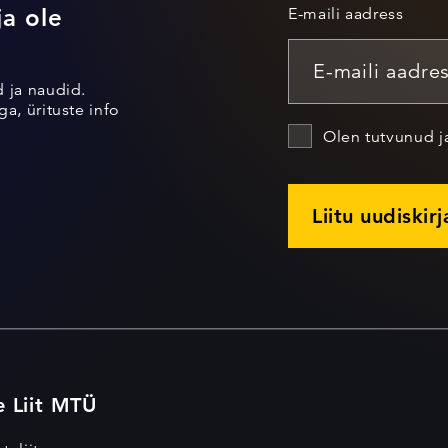
ja ole
E-maili aadress
d ja naudid.
a, ürituste info
Olen tutvunud 
Liitu uudiskir
e Liit MTÜ