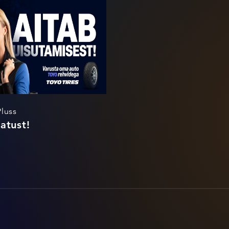
Ettevaatust!
Pluss
atust!
o