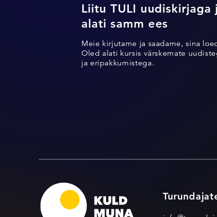
Liitu TULI uudiskirjaga 
alati samm ees
Meie kirjutame ja saadame, sina loe
Oled alati kursis värskemate uudisteg
ja eripakkumistega.
Turundajat