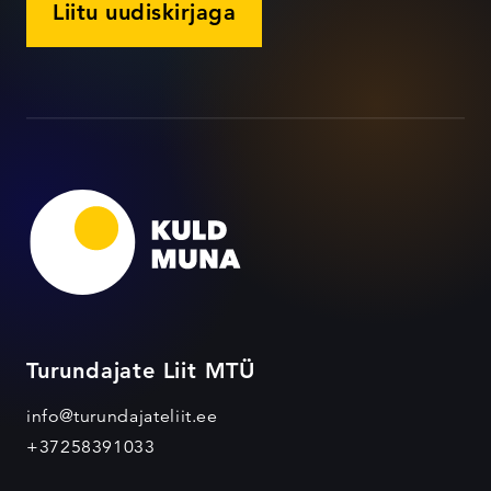
Liitu uudiskirjaga
Turundajate Liit MTÜ
info@turundajateliit.ee
+37258391033