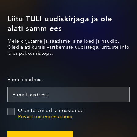
Liitu TULI uudiskirjaga ja ole
alati samm ees
Meie kirjutame ja saadame, sina loed ja naudid.
Oled alati kursis värskemate uudistega, ürituste info
ja eripakkumistega.
E-maili aadress
Olen tutvunud ja nõustunud
Privaatsustingimustega