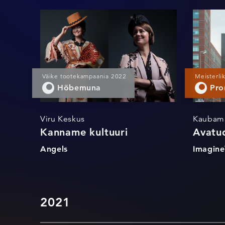
Kanname kultuuri
Väike tootekampaania 2022
Meisterli
Hõbemuna
Pro
Viru Keskus
Kaubam
Kanname kultuuri
Avatu
Angels
Imagin
2021