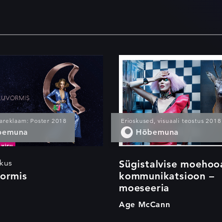
Jõuluvormis
Sügistalvise
moehooaja
kommunikatsioo
moeseeria
areklaam: Poster 2018
Erioskused, visuaali teostus 2018
bemuna
Hõbemuna
skus
Sügistalvise moehoo
vormis
kommunikatsioon –
moeseeria
Age McCann