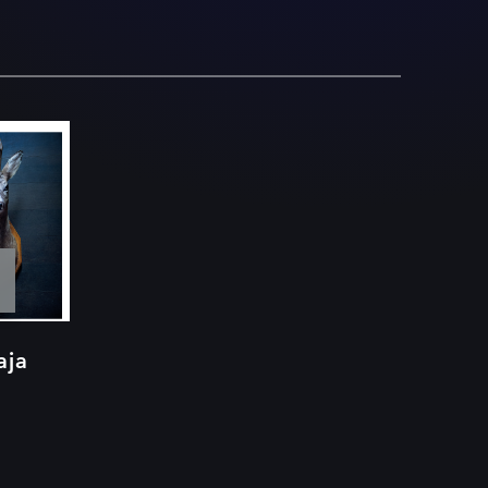
n –
aja