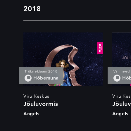
2018
Jõuluvormis
Trükireklaam 2018
Välimeedi
Hõbemuna
Hõ
Viru Keskus
Viru Ke
Jõuluvormis
Jõulu
Angels
Angels