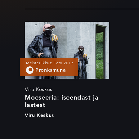
Moeseeria:
iseendast ja lastest
Meisterlikkus: Foto 2019
Pronksmuna
Viru Keskus
Moeseeria: iseendast ja
lastest
Viru Keskus