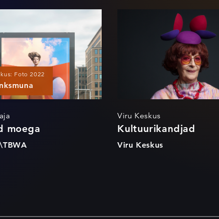
Avatud moega
Kultuurikandj
kkus: Foto 2022
nksmuna
aja
Viru Keskus
d moega
Kultuurikandjad
e\TBWA
Viru Keskus