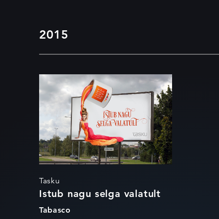
2015
Istub nagu selga
valatult
Tasku
Istub nagu selga valatult
Tabasco