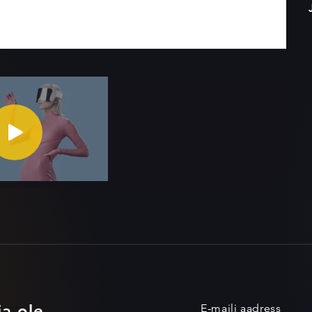
ja ole
E-maili aadress