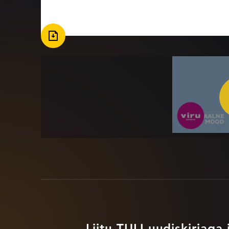
Liitu TULI uudiskirjaga 