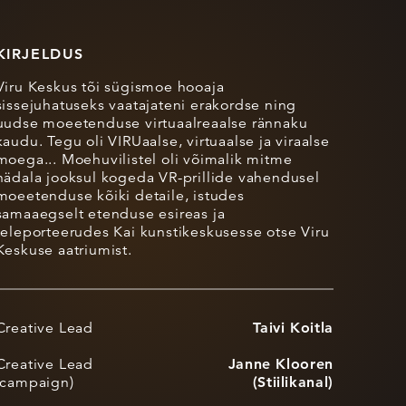
KIRJELDUS
Viru Keskus tõi sügismoe hooaja
sissejuhatuseks vaatajateni erakordse ning
uudse moeetenduse virtuaalreaalse rännaku
kaudu. Tegu oli VIRUaalse, virtuaalse ja viraalse
moega... Moehuvilistel oli võimalik mitme
nädala jooksul kogeda VR-prillide vahendusel
moeetenduse kõiki detaile, istudes
samaaegselt etenduse esireas ja
teleporteerudes Kai kunstikeskusesse otse Viru
Keskuse aatriumist.
Creative Lead
Taivi Koitla
Creative Lead
Janne Klooren
(campaign)
(Stiilikanal)