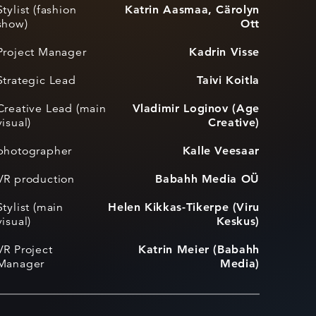
Stylist (fashion
Katrin Aasmaa, Cärolyn
show)
Ott
Project Manager
Kadrin Visse
Strategic Lead
Taivi Koitla
Creative Lead (main
Vladimir Loginov (Age
visual)
Creative)
photographer
Kalle Veesaar
VR production
Babahh Media OÜ
Stylist (main
Helen Kikkas-Tikerpe (Viru
visual)
Keskus)
VR Project
Katrin Meier (Babahh
Manager
Media)