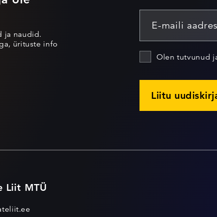
d ja naudid.
a, ürituste info
Olen tutvunud 
Liitu uudiskir
e Liit MTÜ
teliit.ee