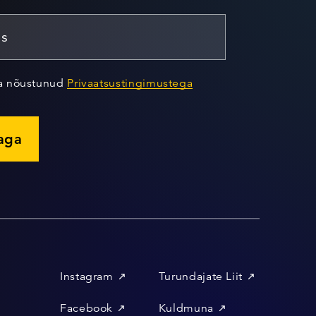
ja nõustunud
Privaatsustingimustega
jaga
Instagram
Turundajate Liit
Facebook
Kuldmuna