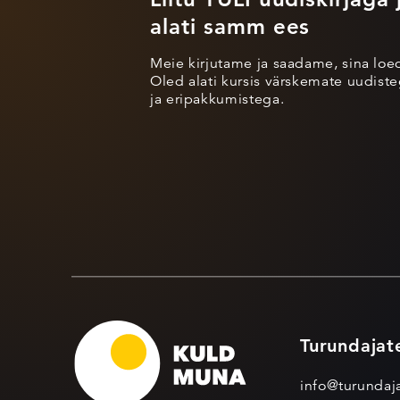
alati samm ees
Meie kirjutame ja saadame, sina loe
Oled alati kursis värskemate uudisteg
ja eripakkumistega.
Turundajat
info@turundaja