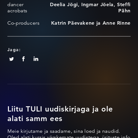
dancer
Deelia Jõgi, Ingmar Jõela, Steffi
acrobats
Pähn
Co-producers
Katrin Päevakene ja Anne Rinne
Jaga:
Liitu TULI uudiskirjaga ja ole
alati samm ees
Meie kirjutame ja saadame, sina loed ja naudid.
Oled alati kursis värskemate uudistega, ürituste info