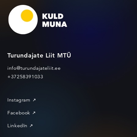
Turundajate Liit MTÜ
info@turundajateliit.ee
+37258391033
Instagram
Facebook
LinkedIn