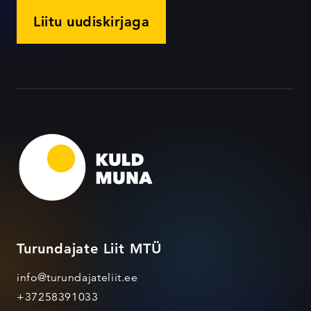
Liitu uudiskirjaga
Turundajate Liit MTÜ
info@turundajateliit.ee
+37258391033