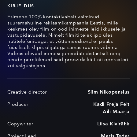
KIRJELDUS
Esimene 100% kontaktivabalt valminud
suuremahuline reklaamikampaania Eestis, mille
keskmes olev film on ood inimeste leidlikkusele ja
vastupidavusele. Nimelt filmiti teleklipp üles
nutitelefonidega, et võttemeeskond ei peaks
füüsiliselt klipis olijatega samas ruumis viibima.
Videos olevaid inimesi juhendati distantsilt ning
nende pereliikmed said proovida kätt nii operaatori
kui valgustajana.
Creative director
Siim Nikopensius
Producer
Kadi Freja Felt
Aili Maarja
Copywriter
Liisa Kivirähk
Project Lead
Maris Teder