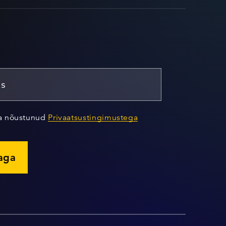
ja nõustunud
Privaatsustingimustega
jaga