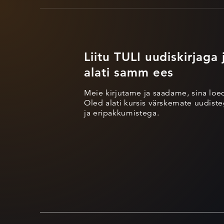
Liitu TULI uudiskirjaga 
alati samm ees
Meie kirjutame ja saadame, sina loe
Oled alati kursis värskemate uudisteg
ja eripakkumistega.