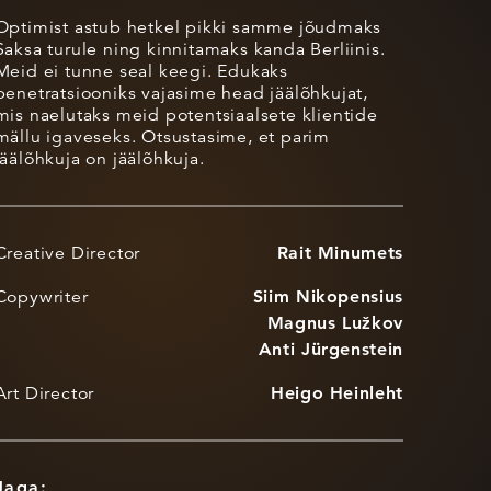
Optimist astub hetkel pikki samme jõudmaks
Saksa turule ning kinnitamaks kanda Berliinis.
Meid ei tunne seal keegi. Edukaks
penetratsiooniks vajasime head jäälõhkujat,
mis naelutaks meid potentsiaalsete klientide
mällu igaveseks. Otsustasime, et parim
jäälõhkuja on jäälõhkuja.
Creative Director
Rait Minumets
Copywriter
Siim Nikopensius
Magnus Lužkov
Anti Jürgenstein
Art Director
Heigo Heinleht
Jaga: