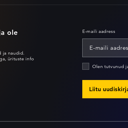
ja ole
E-maili aadress
d ja naudid.
a, ürituste info
Olen tutvunud 
Liitu uudiskir