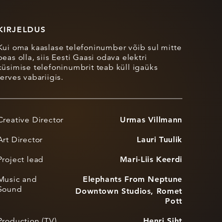
KIRJELDUS
Kui oma kaaslase telefoninumber võib sul mitte
peas olla, siis Eesti Gaasi odava elektri
küsimise telefoninumbrit teab küll igaüks
terves vabariigis.
Creative Director
Urmas Villmann
Art Director
Lauri Tuulik
Project lead
Mari-Liis Keerdi
Music and
Elephants From Neptune
Sound
Downtown Studios, Romet
Pott
Production (TV)
Henri Siht