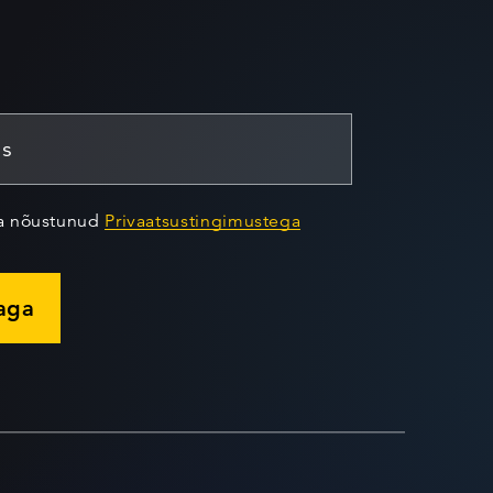
ja nõustunud
Privaatsustingimustega
jaga