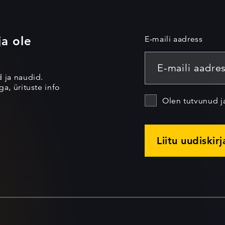
ja ole
E-maili aadress
d ja naudid.
a, ürituste info
Olen tutvunud 
Liitu uudiskir