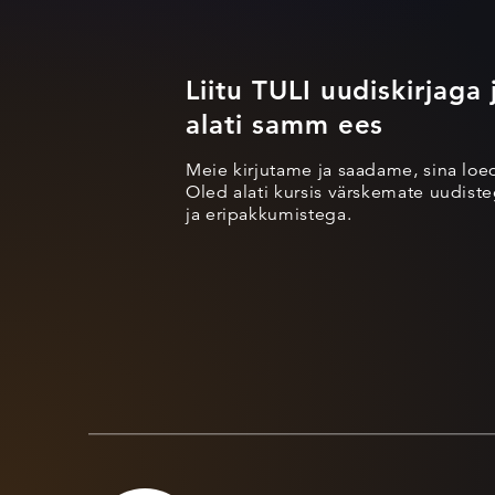
Liitu TULI uudiskirjaga 
alati samm ees
Meie kirjutame ja saadame, sina loe
Oled alati kursis värskemate uudisteg
ja eripakkumistega.